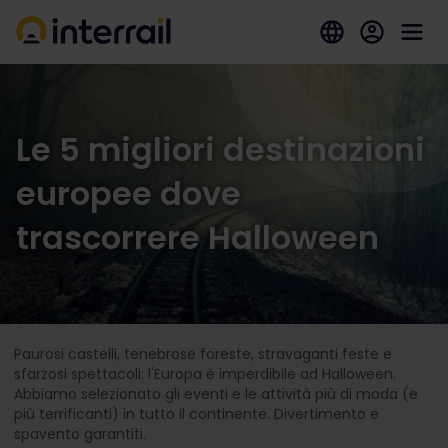
Le 5 migliori destinazioni
europee dove
trascorrere Halloween
Paurosi castelli, tenebrose foreste, stravaganti feste e
sfarzosi spettacoli: l'Europa è imperdibile ad Halloween.
Abbiamo selezionato gli eventi e le attività più di moda (e
più terrificanti) in tutto il continente. Divertimento e
spavento garantiti.