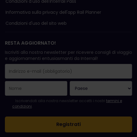
Condizioni d'uso delI'Interrail Pass
Informativa sulla privacy dell'app Rail Planner
Condizioni d'uso del sito web
RESTA AGGIORNATO!
Iscriviti alla nostra newsletter per ricevere consigli di viaggio
e aggiornamenti entusiasmanti da Interrail!
La registrazione è avvenuta con successo.
Il campo "Indirizzo e-mail" è obbligatorio.
L'indirizzo e-mail non è valido.
Si è verificato un errore durante l'iscrizione alla newsletter. Ripro
Sei già iscritto a questa newsletter!
Per iscriversi alla newsletter, accettare i termini e le condizioni.
Iscrivendoti alla nostra newsletter accetti i nostri
termini e
condizioni
.