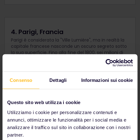
4. Parigi, Francia
Parigi è considerata la "Ville Lumière", ma in realtà la
capitale francese nasconde un oscuro segreto sotto
la sua superficie. Fino alla fine del 1800, sei milioni di
cadaveri sono stati riesumati dai cimiteri della città e
spostati nelle catacombe. Se ne hai il coraggio, sono
aperte alle visite.
Consenso
Dettagli
Informazioni sui cookie
vai fuori di testa in francia
Questo sito web utilizza i cookie
Utilizziamo i cookie per personalizzare contenuti e
L'ingresso delle catacombe è al numero 1 di
annunci, ottimizzare le funzionalità per i social media e
avenue du Colonel Henri Rol-Tanguy.
analizzare il traffico sul sito in collaborazione con i nostri
partner.