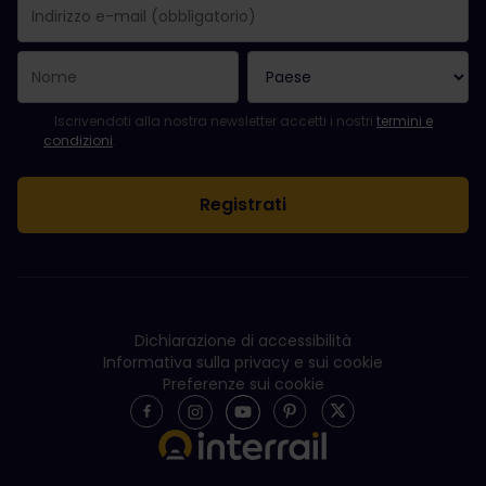
La registrazione è avvenuta con successo.
Il campo "Indirizzo e-mail" è obbligatorio.
L'indirizzo e-mail non è valido.
Si è verificato un errore durante l'iscrizione alla newsletter. Ripro
Sei già iscritto a questa newsletter!
Per iscriversi alla newsletter, accettare i termini e le condizioni.
Iscrivendoti alla nostra newsletter accetti i nostri
termini e
condizioni
.
Dichiarazione di accessibilità
Informativa sulla privacy e sui cookie
Preferenze sui cookie