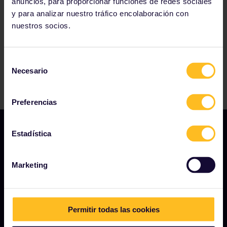
anuncios, para proporcionar funciones de redes sociales
y para analizar nuestro tráfico encolaboración con
nuestros socios.
Selección
Necesario
de
consentimiento
Preferencias
Estadística
NUESTRA COMPAÑÍA
Marketing
Quiénes somos
Carreras profesionales
Permitir todas las cookies
Sala de prensa