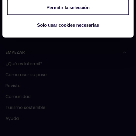
Conviértete en uno de nuestros socios
Permitir la selección
Contenido patrocinado y de marca
Solo usar cookies necesarias
Informe de impacto de Interrail
EMPEZAR
¿Qué es Interrail?
Cómo usar su pase
Revista
Comunidad
Turismo sostenible
Ayuda