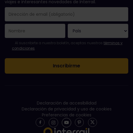
viajes e interesantes novedades de Interrail.
Se suscribió con éxito.
El campo de dirección de email es obligatorio.
La dirección de email no es válida.
Ha habido un fallo al suscribirte al boletín. Vuelve a intentarlo
¡Ya te has suscrito a este boletín!
Acepta los términos y condiciones para suscribirte al boletín in
Al suscribirte a nuestro boletín, aceptas nuestros
términos y
condiciones
.
Declaración de accesibilidad
Declaración de privacidad y uso de cookies
Preferencias de cookies