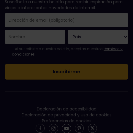
Suscríbete a nuestro boletín para recibir inspiración para
viajes e interesantes novedades de Interrail.
Se suscribió con éxito.
El campo de dirección de email es obligatorio.
La dirección de email no es válida.
Ha habido un fallo al suscribirte al boletín. Vuelve a intentarlo
¡Ya te has suscrito a este boletín!
Acepta los términos y condiciones para suscribirte al boletín in
Al suscribirte a nuestro boletín, aceptas nuestros
términos y
condiciones
.
Declaración de accesibilidad
Declaración de privacidad y uso de cookies
Preferencias de cookies