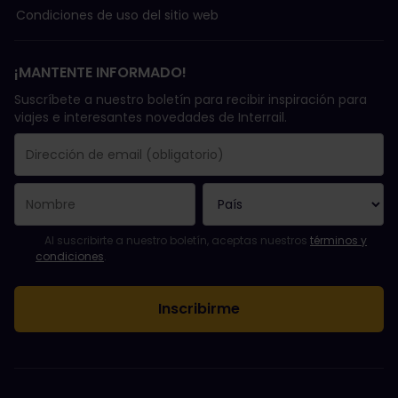
Condiciones de uso del sitio web
¡MANTENTE INFORMADO!
Suscríbete a nuestro boletín para recibir inspiración para
viajes e interesantes novedades de Interrail.
Se suscribió con éxito.
El campo de dirección de email es obligatorio.
La dirección de email no es válida.
Ha habido un fallo al suscribirte al boletín. Vuelve a intentarlo
¡Ya te has suscrito a este boletín!
Acepta los términos y condiciones para suscribirte al boletín in
Al suscribirte a nuestro boletín, aceptas nuestros
términos y
condiciones
.