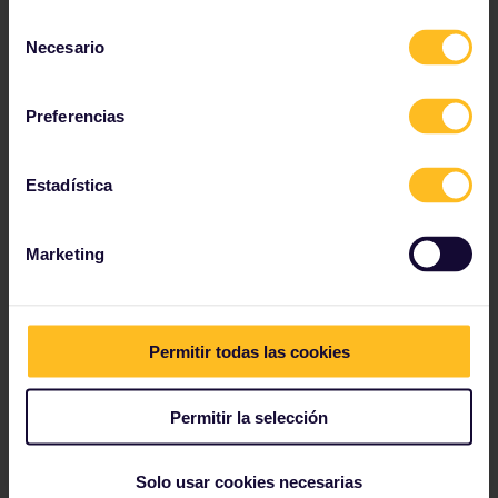
Selección
Zona de juegos infantil
Necesario
de
Cafetería
consentimiento
Instalaciones para discapacitados
Preferencias
Portaequipajes
Enchufes
Estadística
Restaurante/bistro
Máquina expendedora
Marketing
Conexión wifi a internet
Las instalaciones y servicios pueden variar según el
tren y la ruta.
Permitir todas las cookies
Operado por:
Permitir la selección
Solo usar cookies necesarias