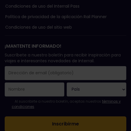
Condiciones de uso del Interrail Pass
Política de privacidad de la aplicación Rail Planner
Condiciones de uso del sitio web
¡MANTENTE INFORMADO!
Suscríbete a nuestro boletín para recibir inspiración para
viajes e interesantes novedades de Interrail.
Se suscribió con éxito.
El campo de dirección de email es obligatorio.
La dirección de email no es válida.
Ha habido un fallo al suscribirte al boletín. Vuelve a intentarlo
¡Ya te has suscrito a este boletín!
Acepta los términos y condiciones para suscribirte al boletín in
Al suscribirte a nuestro boletín, aceptas nuestros
términos y
condiciones
.