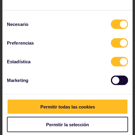
Instalaciones y servicios
Selección
Necesario
de
consentimiento
Aire acondicionado
Preferencias
Instalaciones para discapacitados
Portaequipajes
Estadística
Enchufes
Restaurante/bistro
Marketing
Ducha/inodoro
Conexión wifi a internet
Las instalaciones pueden variar en cada tren y ruta.
Permitir todas las cookies
Permitir la selección
Operado por: