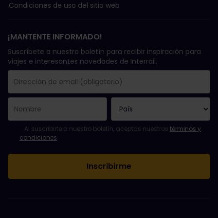
Condiciones de uso del sitio web
¡MANTENTE INFORMADO!
Suscríbete a nuestro boletín para recibir inspiración para
viajes e interesantes novedades de Interrail.
Se suscribió con éxito.
El campo de dirección de email es obligatorio.
La dirección de email no es válida.
Ha habido un fallo al suscribirte al boletín. Vuelve a intentarlo
¡Ya te has suscrito a este boletín!
Acepta los términos y condiciones para suscribirte al boletín in
Al suscribirte a nuestro boletín, aceptas nuestros
términos y
condiciones
.