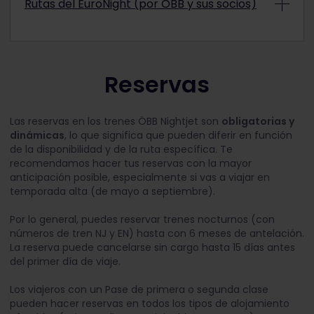
Rutas del EuroNight (por ÖBB y sus socios)
Los trenes ÖBB Nightjet recorren las siguientes
rutas:
En colaboración con otras compañías ferroviarias
europeas, una amplia red Euro Night recorre los
Viena
– Villach – Florencia –
Roma
siguientes destinos:
Viena
– Linz – Salzburgo – Villach – Udine –
Viena
– Linz – Buchs –
Reservas
Zúrich
Venecia
Múnich
– Viena – Cracovia –
Viena
– Arlberg – Feldkirch –
Bregenz
Varsovia/Przemysl
Viena
– Linz – Buchs –
Zúrich
Las reservas en los trenes ÖBB Nightjet son
obligatorias y
Budapest
- Bratislava - Cracovia -
dinámicas
, lo que significa que pueden diferir en función
Viena
– Linz – Passau – Hannover –
Hamburgo
Varsovia/Przemysl
de la disponibilidad y de la ruta específica. Te
Viena
– Linz – Hamm – Münster – Amersfoort –
recomendamos hacer tus reservas con la mayor
Praga
- Ostrava - Cracovia -
Ámsterdam
anticipación posible, especialmente si vas a viajar en
Varsovia/Przemysl
temporada alta (de mayo a septiembre).
Viena
– Linz – Salzburgo – Múnich – Colonia –
Zúrich
– Villach/Graz –
Zagreb
Bruselas
Por lo general, puedes reservar trenes nocturnos (con
Zúrich
– Frankfurt – Leipzig –
Praga
*
Innsbruck
– Múnich – Hannover –
Hamburgo
números de tren NJ y EN) hasta con 6 meses de antelación.
Budapest
– Viena –
Zúrich
La reserva puede cancelarse sin cargo hasta 15 días antes
Innsbruck
– Múnich – Hamm – Münster –
del primer día de viaje.
Budapest
– Viena –
Stuttgart
Amersfoort
– Ámsterdam
Budapest
– Bratislava –
Berlín
Graz
– Viena – Breslavia –
Berlín
Los viajeros con un Pase de primera o segunda clase
pueden hacer reservas en todos los tipos de alojamiento
Budapest
– Bratislava – Praga – Dresde –
Zúrich
– Feldkirch – Leoben –
Graz