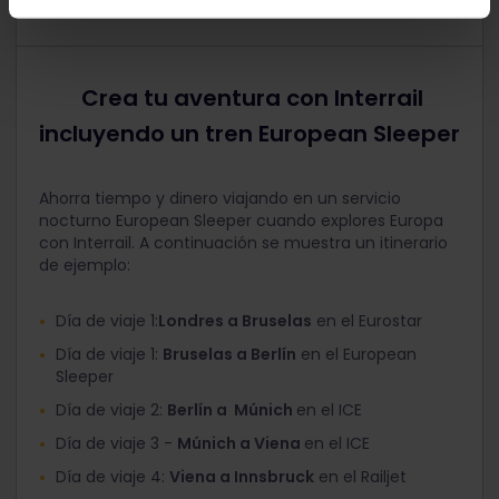
Crea tu aventura con Interrail
incluyendo un tren European Sleeper
Ahorra tiempo y dinero viajando en un servicio
nocturno European Sleeper cuando explores Europa
con Interrail. A continuación se muestra un itinerario
de ejemplo:
Día de viaje 1:
Londres a Bruselas
en el Eurostar
Día de viaje 1:
Bruselas a Berlín
en el European
Sleeper
Día de viaje 2:
Berlín a Múnich
en el ICE
Día de viaje 3 -
Múnich a Viena
en el ICE
Día de viaje 4:
Viena a Innsbruck
en el Railjet