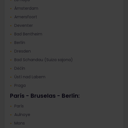
Ámsterdam
Amersfoort
Deventer
Bad Bentheim
Berlín
Dresden
Bad Schandau (Suiza sajona)
Děčín
Ústí nad Labem
Praga
París - Bruselas - Berlín:
París
Aulnoye
Mons