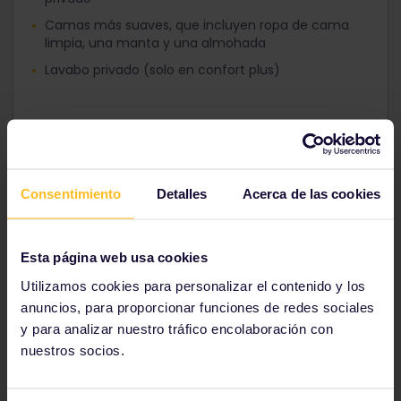
Camas más suaves, que incluyen ropa de cama
limpia, una manta y una almohada
Lavabo privado (solo en confort plus)
Más información sobre
todos los alojamientos
Consentimiento
Detalles
Acerca de las cookies
Incluye un servicio de
Sleeper (tren cama)
Esta página web usa cookies
Utilizamos cookies para personalizar el contenido y los
europeo en tu itinerario
anuncios, para proporcionar funciones de redes sociales
y para analizar nuestro tráfico encolaboración con
nuestros socios.