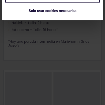
Salidas diarias en todas las rutas
Helsinki – Estocolmo: 15 horas*
Solo usar cookies necesarias
Turku – Estocolmo: 11 horas*
Helsinki – Tallin: 2 horas
Estocolmo – Tallin: 16 horas*
*Hay una parada intermedia en Mariehamn (Islas
Åland)