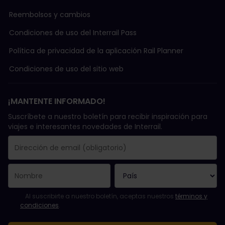
Reembolsos y cambios
Condiciones de uso del Interrail Pass
Política de privacidad de la aplicación Rail Planner
Condiciones de uso del sitio web
¡MANTENTE INFORMADO!
Suscríbete a nuestro boletín para recibir inspiración para
viajes e interesantes novedades de Interrail.
Se suscribió con éxito.
El campo de dirección de email es obligatorio.
La dirección de email no es válida.
Ha habido un fallo al suscribirte al boletín. Vuelve a intentarlo
¡Ya te has suscrito a este boletín!
Acepta los términos y condiciones para suscribirte al boletín in
Al suscribirte a nuestro boletín, aceptas nuestros
términos y
condiciones
.