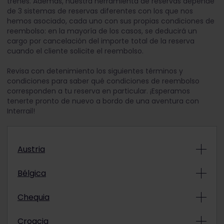
trenes. Además, nuestra herramienta de reservas depende
de 3 sistemas de reservas diferentes con los que nos
hemos asociado, cada uno con sus propias condiciones de
reembolso: en la mayoría de los casos, se deducirá un
cargo por cancelación del importe total de la reserva
cuando el cliente solicite el reembolso.
Revisa con detenimiento los siguientes términos y
condiciones para saber qué condiciones de reembolso
corresponden a tu reserva en particular. ¡Esperamos
tenerte pronto de nuevo a bordo de una aventura con
Interrail!
Austria
Trenes diurnos nacionales
Bélgica
ÖBB Nightjet
Trenes diurnos internacionales
Todas las reservas no son reembolsables.
Chequia
Bélgica – Alemania: DB, ICE
Trenes nocturnos nacionales
Trenes diurnos nacionales
Todas las reservas no son reembolsables.
Croacia