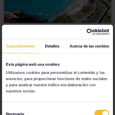
Pase Interrail Francia
Consentimiento
Detalles
Acerca de las cookies
Explora Francia en tren
Pase móvil: no se requiere envío
Esta página web usa cookies
Precios desde
156 €
Utilizamos cookies para personalizar el contenido y los
anuncios, para proporcionar funciones de redes sociales
Ver pases de Francia
y para analizar nuestro tráfico encolaboración con
nuestros socios.
Selección
Planifica tu ruta por Europa
Necesario
de