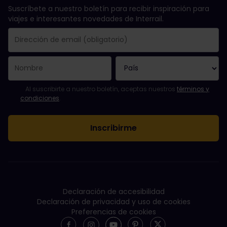
Suscríbete a nuestro boletín para recibir inspiración para
viajes e interesantes novedades de Interrail.
Se suscribió con éxito.
El campo de dirección de email es obligatorio.
La dirección de email no es válida.
Ha habido un fallo al suscribirte al boletín. Vuelve a intentarlo
¡Ya te has suscrito a este boletín!
Acepta los términos y condiciones para suscribirte al boletín in
Al suscribirte a nuestro boletín, aceptas nuestros
términos y
condiciones
.
Declaración de accesibilidad
Declaración de privacidad y uso de cookies
Preferencias de cookies