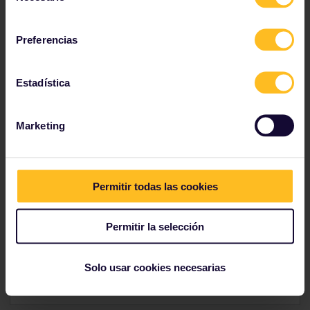
consentimiento
Preferencias
Descubre a dónde te puede llevar
un Global Pass
Estadística
¿Necesitas un poco de inspiración para tu itinerario?
Usa el mapa para ver a dónde han viajado otros
usuarios de Interrail.
Marketing
Permitir todas las cookies
Permitir la selección
Solo usar cookies necesarias