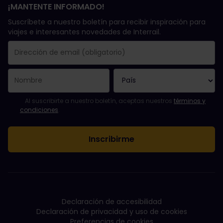
¡MANTENTE INFORMADO!
Suscríbete a nuestro boletín para recibir inspiración para
viajes e interesantes novedades de Interrail.
Se suscribió con éxito.
El campo de dirección de email es obligatorio.
La dirección de email no es válida.
Ha habido un fallo al suscribirte al boletín. Vuelve a intentarlo
¡Ya te has suscrito a este boletín!
Acepta los términos y condiciones para suscribirte al boletín in
Al suscribirte a nuestro boletín, aceptas nuestros
términos y
condiciones
.
Declaración de accesibilidad
Declaración de privacidad y uso de cookies
Preferencias de cookies