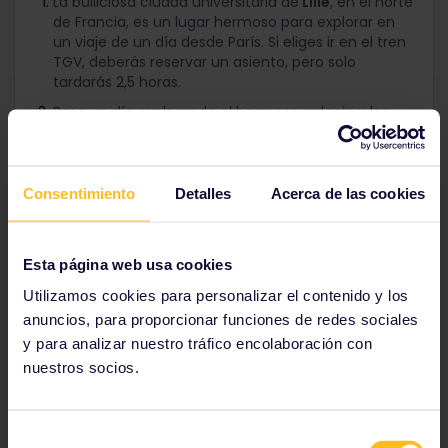
La bulliciosa ciudad universitaria de
Lille
, en el norte
de Francia, es un lugar hermoso para explorar en
un viaje de un día desde París. Si eliges ir en el tren
TGV, deberás reservar un asiento, pero solo
tardarás 2,5 horas.
Pasa un día explorando el hermoso palacio y los
jardines de
Versalles
. Hay trenes hacia y desde
Versalles durante todo el día, y algunos viajes
toman solo 15 minutos.
Consentimiento
Detalles
Acerca de las cookies
Estrasburgo
es una ciudad fascinante al este de
Francia que se beneficia de las influencias
francesa y alemana. Es un sencillo viaje de un día
desde la capital. Los trenes TGV e ICE requieren
Esta página web usa cookies
reservas, pero podrás ir y volver en 3.5 horas.
Utilizamos cookies para personalizar el contenido y los
anuncios, para proporcionar funciones de redes sociales
y para analizar nuestro tráfico encolaboración con
nuestros socios.
Días 18 - 22: Berna, Suiza
Selección