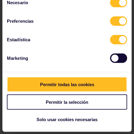
Necesario
de
consentimiento
Preferencias
Estadística
Marketing
Permitir todas las cookies
Visita
Bärengraben
, o Fosa de los osos, al este de la
ciudad, donde puedes ver los animales que dieron
origen al nombre de Berna.
Permitir la selección
Disfruta de las montañas circundantes con
un paseo desafiante o una caminata panorámica.
Solo usar cookies necesarias
Explora el
río Aare
en un kayac o una balsa.