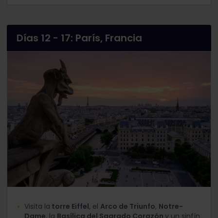
Días 12 - 17: París, Francia
Visita la
torre Eiffel
, el
Arco de Triunfo
,
Notre-
Dame
, la
Basílica del Sagrado Corazón
y un sinfín