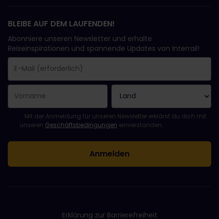
BLEIBE AUF DEM LAUFENDEN!
Abonniere unseren Newsletter und erhalte
Reiseinspirationen und spannende Updates von Interrail!
Sie haben sich erfolgreich angemeldet.
Das Feld „E-Mail-Adresse“ ist ein Pflichtfeld!
Diese E-Mail-Adresse ist ungültig!
Beim Abonnieren des Newsletters ist ein Fehler aufgetreten. Bit
Du hast diesen Newsletter bereits abonniert!
Bitte stimme den Allgemeinen Geschäftsbedingungen zu, um de
Mit der Anmeldung für unseren Newsletter erklärst du dich mit
unseren
Geschäftsbedingungen
einverstanden.
Erklärung zur Barrierefreiheit