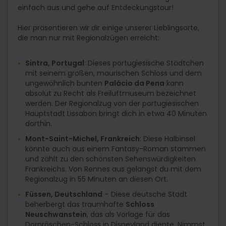
einfach aus und gehe auf Entdeckungstour!
Hier präsentieren wir dir einige unserer Lieblingsorte,
die man nur mit Regionalzügen erreicht:
Sintra, Portugal
: Dieses portugiesische Städtchen
mit seinem großen, maurischen Schloss und dem
ungewöhnlich bunten
Palácio da Pena
kann
absolut zu Recht als Freiluftmuseum bezeichnet
werden. Der Regionalzug von der portugiesischen
Hauptstadt Lissabon bringt dich in etwa 40 Minuten
dorthin.
Mont-Saint-Michel, Frankreich
: Diese Halbinsel
könnte auch aus einem Fantasy-Roman stammen
und zählt zu den schönsten Sehenswürdigkeiten
Frankreichs. Von Rennes aus gelangst du mit dem
Regionalzug in 55 Minuten an diesen Ort.
Füssen, Deutschland
– Diese deutsche Stadt
beherbergt das traumhafte
Schloss
Neuschwanstein
, das als Vorlage für das
Dornröschen-Schloss in Disneyland diente. Nimmst