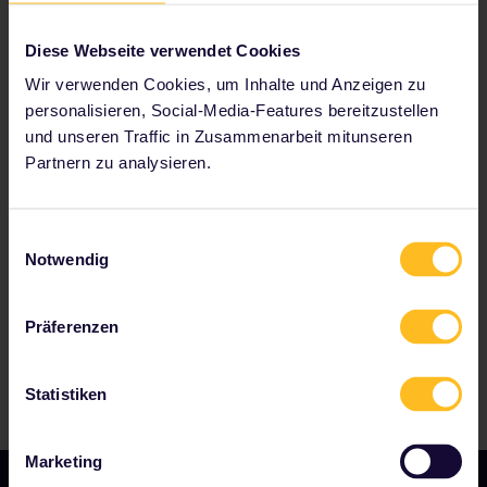
Weitere Informationen findest du in unseren
Rückgabe-
und Umtauschrichtlinien
.
Diese Webseite verwendet Cookies
Kann ich meinen Pass gegen eine Rückerstattung
Wir verwenden Cookies, um Inhalte und Anzeigen zu
zurückgeben?
personalisieren, Social-Media-Features bereitzustellen
Kann ich meinen Pass verlängern?
und unseren Traffic in Zusammenarbeit mitunseren
Partnern zu analysieren.
Zu unseren Partnern gehören
Einwilligungsauswahl
Notwendig
Präferenzen
Statistiken
Marketing