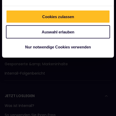
UNSER UNTERNEHMEN
Cookies zulassen
Über uns
Auswahl erlauben
Stellenangebote
Pressebereich
Nur notwendige Cookies verwenden
Unser Partner werden
Gesponserte &amp; Markeninhalte
Interrail-Folgenbericht
JETZT LOSLEGEN
Was ist Interrail?
So verwenden Sie Ihren Pass