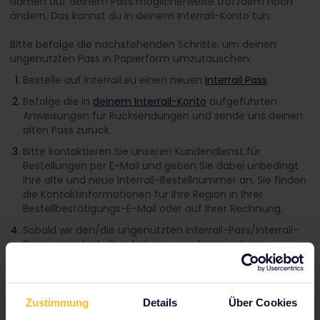
Namen auf deinem Pass möglicherweise trotzdem noch
ändern. Das kannst du in deinem Interrail-Konto tun.
Bitte befolge die nachstehenden Schritte, um deinen
ungenutzten Pass in Papierform umzutauschen:
Bestelle auf Interrail.eu einen neuen
Interrail Pass
.
Befolge die in
deinem Interrail-Konto
aufgeführten
Anweisungen für Rücksendungen und sende uns deinen
alten Pass zurück.
Bitte kontaktieren Sie unseren Kundendienst für
Bestellungen per E-Mail und geben Sie dabei unbedingt
Ihre alte und neue Interrail-Bestellnummer an. Sie finden
die Kontaktinformationen für Ihre Region in Ihrer
Bestellbestätigungs-E-Mail oder auf Ihrer Rechnung.
Sobald wir den/die ungenutzten Interrail-Pass/Interrail-
Pässe zurückerhalten haben, veranlassen wir eine
Rückerstattung in Höhe von 100 % abzüglich einer
Umtauschgebühr in Höhe von 25 € pro umgetauschtem
Interrail-Pass.
Zustimmung
Details
Über Cookies