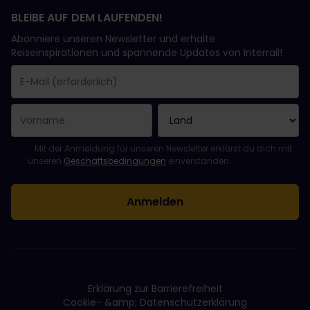
BLEIBE AUF DEM LAUFENDEN!
Abonniere unseren Newsletter und erhalte
Reiseinspirationen und spannende Updates von Interrail!
Sie haben sich erfolgreich angemeldet.
Das Feld „E-Mail-Adresse“ ist ein Pflichtfeld!
Diese E-Mail-Adresse ist ungültig!
Beim Abonnieren des Newsletters ist ein Fehler aufgetreten. Bit
Du hast diesen Newsletter bereits abonniert!
Bitte stimme den Allgemeinen Geschäftsbedingungen zu, um de
Mit der Anmeldung für unseren Newsletter erklärst du dich mit
unseren
Geschäftsbedingungen
einverstanden.
Erklärung zur Barrierefreiheit
Cookie- &amp; Datenschutzerklärung