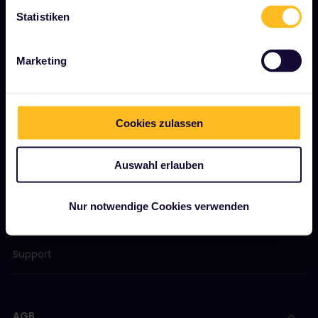
Gesponserte &amp; Markeninhalte
Statistiken
Interrail-Folgenbericht
Marketing
JETZT LOSLEGEN
Cookies zulassen
Was ist Interrail?
So verwenden Sie Ihren Pass
Auswahl erlauben
Magazin
Community
Nur notwendige Cookies verwenden
Nachhaltiger Tourismus
Support
AGB