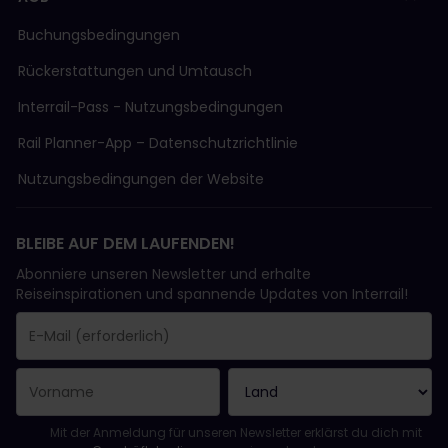
Buchungsbedingungen
Rückerstattungen und Umtausch
Interrail-Pass - Nutzungsbedingungen
Rail Planner-App – Datenschutzrichtlinie
Nutzungsbedingungen der Website
BLEIBE AUF DEM LAUFENDEN!
Abonniere unseren Newsletter und erhalte
Reiseinspirationen und spannende Updates von Interrail!
Sie haben sich erfolgreich angemeldet.
Das Feld „E-Mail-Adresse“ ist ein Pflichtfeld!
Diese E-Mail-Adresse ist ungültig!
Beim Abonnieren des Newsletters ist ein Fehler aufgetreten. Bit
Du hast diesen Newsletter bereits abonniert!
Bitte stimme den Allgemeinen Geschäftsbedingungen zu, um de
Mit der Anmeldung für unseren Newsletter erklärst du dich mit