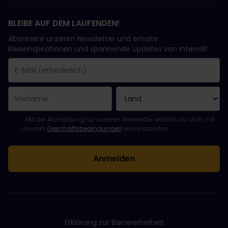
BLEIBE AUF DEM LAUFENDEN!
Abonniere unseren Newsletter und erhalte
Reiseinspirationen und spannende Updates von Interrail!
Sie haben sich erfolgreich angemeldet.
Das Feld „E-Mail-Adresse“ ist ein Pflichtfeld!
Diese E-Mail-Adresse ist ungültig!
Beim Abonnieren des Newsletters ist ein Fehler aufgetreten. Bit
Du hast diesen Newsletter bereits abonniert!
Bitte stimme den Allgemeinen Geschäftsbedingungen zu, um de
Mit der Anmeldung für unseren Newsletter erklärst du dich mit
unseren
Geschäftsbedingungen
einverstanden.
Erklärung zur Barrierefreiheit