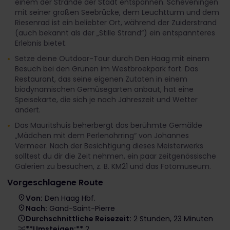
einem der Strände der Stadt entspannen. Scheveningen
mit seiner großen Seebrücke, dem Leuchtturm und dem
Riesenrad ist ein beliebter Ort, während der Zuiderstrand
(auch bekannt als der „Stille Strand“) ein entspannteres
Erlebnis bietet.
Setze deine Outdoor-Tour durch Den Haag mit einem
Besuch bei den Grünen im Westbroekpark fort. Das
Restaurant, das seine eigenen Zutaten in einem
biodynamischen Gemüsegarten anbaut, hat eine
Speisekarte, die sich je nach Jahreszeit und Wetter
ändert.
Das Mauritshuis beherbergt das berühmte Gemälde
„Mädchen mit dem Perlenohrring“ von Johannes
Vermeer. Nach der Besichtigung dieses Meisterwerks
solltest du dir die Zeit nehmen, ein paar zeitgenössische
Galerien zu besuchen, z. B. KM21 und das Fotomuseum.
Vorgeschlagene Route
Von:
Den Haag Hbf.
Nach:
Gand-Saint-Pierre
Durchschnittliche Reisezeit:
2 Stunden, 23 Minuten
**Umsteigen:**
2