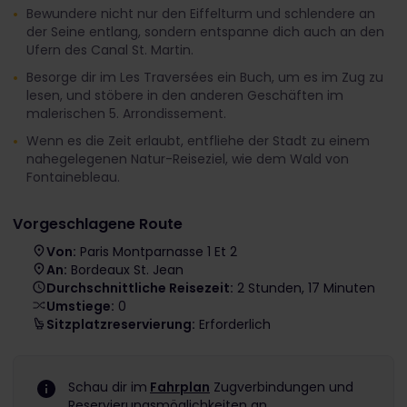
Bewundere nicht nur den Eiffelturm und schlendere an
der Seine entlang, sondern entspanne dich auch an den
Ufern des Canal St. Martin.
Besorge dir im Les Traversées ein Buch, um es im Zug zu
lesen, und stöbere in den anderen Geschäften im
malerischen 5. Arrondissement.
Wenn es die Zeit erlaubt, entfliehe der Stadt zu einem
nahegelegenen Natur-Reiseziel, wie dem Wald von
Fontainebleau.
Vorgeschlagene Route
Von:
Paris Montparnasse 1 Et 2
An:
Bordeaux St. Jean
Durchschnittliche Reisezeit:
2 Stunden, 17 Minuten
Umstiege:
0
Sitzplatzreservierung:
Erforderlich
Schau dir im
Fahrplan
Zugverbindungen und
Reservierungsmöglichkeiten an.