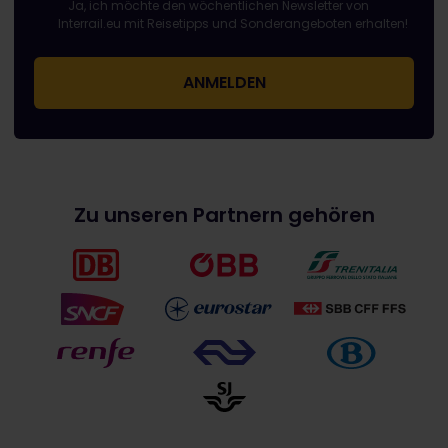
Das Feld „E-Mail-Adresse“ ist ein Pflichtfeld!
Diese E-Mail-Adresse ist ungültig!
Beim Abonnieren des Newsletters ist ein Fehler aufgetreten. 
Du hast diesen Newsletter bereits abonniert!
Bitte stimme den Allgemeinen Geschäftsbedingungen zu, um 
Ja, ich möchte den wöchentlichen Newsletter von
Interrail.eu mit Reisetipps und Sonderangeboten erhalten!
Zu unseren Partnern gehören