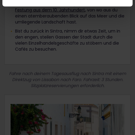
Oder wandere durch die Hügel von Sintra zu einer
Festung aus dem 10. Jahrhundert
, von wo aus du
einen atemberaubenden Blick auf das Meer und die
umliegende Landschaft hast.
Bist du zurück in Sintra, nimm dir etwas Zeit, um in
den engen, steilen Gassen der Stadt durch die
vielen Einzelhandelsgeschäfte zu stöbern und die
Cafés zu besuchen.
Fahre nach deinem Tagesausflug nach Sintra mit einem
Direktzug von Lissabon nach Faro. Fahrzeit: 3 Stunden.
Sitzplatzreservierungen erforderlich.