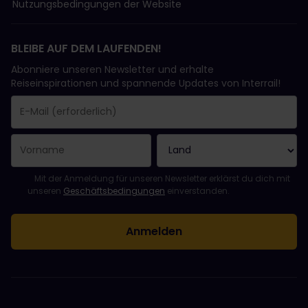
Nutzungsbedingungen der Website
BLEIBE AUF DEM LAUFENDEN!
Abonniere unseren Newsletter und erhalte
Reiseinspirationen und spannende Updates von Interrail!
Sie haben sich erfolgreich angemeldet.
Das Feld „E-Mail-Adresse“ ist ein Pflichtfeld!
Diese E-Mail-Adresse ist ungültig!
Beim Abonnieren des Newsletters ist ein Fehler aufgetreten. Bit
Du hast diesen Newsletter bereits abonniert!
Bitte stimme den Allgemeinen Geschäftsbedingungen zu, um de
Mit der Anmeldung für unseren Newsletter erklärst du dich mit
unseren
Geschäftsbedingungen
einverstanden.