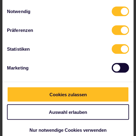
Einwilligungsauswahl
Notwendig
Präferenzen
Statistiken
Marketing
5. Sintra, Portugal
Bei einem Aufenthalt in Lissabon darf ein
Cookies zulassen
Tagesausflug nach Sintra auf keinen Fall fehlen. Diese
Märchenstadt kombiniert natürliche und vom
Menschen geschaffene Wunder.
Auswahl erlauben
Erklimme
die üppig bewaldeten Hügel zum
eindrucksvollen
Palácio Nacional da Pena
mit
Nur notwendige Cookies verwenden
seinen Türmchen und Bögen in Gelb und Rot.