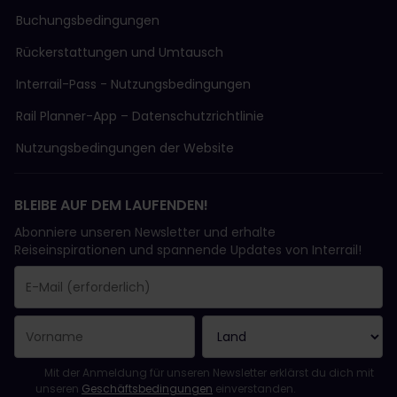
Buchungsbedingungen
Rückerstattungen und Umtausch
Interrail-Pass - Nutzungsbedingungen
Rail Planner-App – Datenschutzrichtlinie
Nutzungsbedingungen der Website
BLEIBE AUF DEM LAUFENDEN!
Abonniere unseren Newsletter und erhalte
Reiseinspirationen und spannende Updates von Interrail!
Sie haben sich erfolgreich angemeldet.
Das Feld „E-Mail-Adresse“ ist ein Pflichtfeld!
Diese E-Mail-Adresse ist ungültig!
Beim Abonnieren des Newsletters ist ein Fehler aufgetreten. Bit
Du hast diesen Newsletter bereits abonniert!
Bitte stimme den Allgemeinen Geschäftsbedingungen zu, um de
Mit der Anmeldung für unseren Newsletter erklärst du dich mit
unseren
Geschäftsbedingungen
einverstanden.