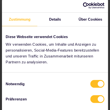
Plane deine Reise
Beginnen Sie jetzt mit der Planung Ihres Interrail-
Zustimmung
Details
Über Cookies
Abenteuers:
Reisedetails im Fahrplan überprüfen
Diese Webseite verwendet Cookies
Karte des europäischen Streckennetzes anzeigen
Wir verwenden Cookies, um Inhalte und Anzeigen zu
Infos zu Reservierungen lesen
personalisieren, Social-Media-Features bereitzustellen
Jugendherberge buchen
und unseren Traffic in Zusammenarbeit mitunseren
Ermäßigungen mit deinem Pass erhalten
Partnern zu analysieren.
Einwilligungsauswahl
Notwendig
Zu unseren Partnern gehören
Präferenzen