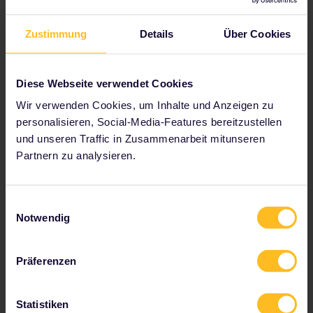
Start planning your Interrail adventure now:
Zustimmung
Details
Über Cookies
Check journey details on the timetable
View map of European rail network
Diese Webseite verwendet Cookies
Read about making reservations
Wir verwenden Cookies, um Inhalte und Anzeigen zu
Book your hostel accommodation
personalisieren, Social-Media-Features bereitzustellen
Get discounts with your Pass
und unseren Traffic in Zusammenarbeit mitunseren
Partnern zu analysieren.
Einwilligungsauswahl
Zu unseren Partnern gehören
Notwendig
Präferenzen
Statistiken