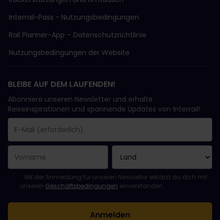
Interrail-Pass - Nutzungsbedingungen
Rail Planner-App – Datenschutzrichtlinie
Nutzungsbedingungen der Website
BLEIBE AUF DEM LAUFENDEN!
Abonniere unseren Newsletter und erhalte
Reiseinspirationen und spannende Updates von Interrail!
Sie haben sich erfolgreich angemeldet.
Das Feld „E-Mail-Adresse“ ist ein Pflichtfeld!
Diese E-Mail-Adresse ist ungültig!
Beim Abonnieren des Newsletters ist ein Fehler aufgetreten. Bit
Du hast diesen Newsletter bereits abonniert!
Bitte stimme den Allgemeinen Geschäftsbedingungen zu, um de
Mit der Anmeldung für unseren Newsletter erklärst du dich mit
unseren
Geschäftsbedingungen
einverstanden.