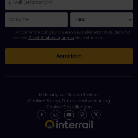
Sie haben sich erfolgreich angemeldet.
Das Feld „E-Mail-Adresse“ ist ein Pflichtfeld!
Diese E-Mail-Adresse ist ungültig!
Beim Abonnieren des Newsletters ist ein Fehler aufgetreten. Bit
Du hast diesen Newsletter bereits abonniert!
Bitte stimme den Allgemeinen Geschäftsbedingungen zu, um de
Mit der Anmeldung für unseren Newsletter erklärst du dich mit
unseren
Geschäftsbedingungen
einverstanden.
Erklärung zur Barrierefreiheit
Cookie- &amp; Datenschutzerklärung
Cookie-Einstellungen