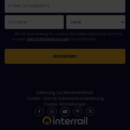
Sie haben sich erfolgreich angemeldet.
Das Feld „E-Mail-Adresse“ ist ein Pflichtfeld!
Diese E-Mail-Adresse ist ungültig!
Beim Abonnieren des Newsletters ist ein Fehler aufgetreten. Bit
Du hast diesen Newsletter bereits abonniert!
Bitte stimme den Allgemeinen Geschäftsbedingungen zu, um de
Mit der Anmeldung für unseren Newsletter erklärst du dich mit
unseren
Geschäftsbedingungen
einverstanden.
Erklärung zur Barrierefreiheit
Cookie- &amp; Datenschutzerklärung
Cookie-Einstellungen