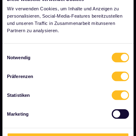
Über uns
Wir verwenden Cookies, um Inhalte und Anzeigen zu
Stellenangebote
personalisieren, Social-Media-Features bereitzustellen
Pressebereich
und unseren Traffic in Zusammenarbeit mitunseren
Partnern zu analysieren.
Unser Partner werden
Gesponserte &amp; Markeninhalte
Einwilligungsauswahl
Interrail-Folgenbericht
Notwendig
Präferenzen
JETZT LOSLEGEN
Was ist Interrail?
Statistiken
So verwenden Sie Ihren Pass
Marketing
Magazin
Community