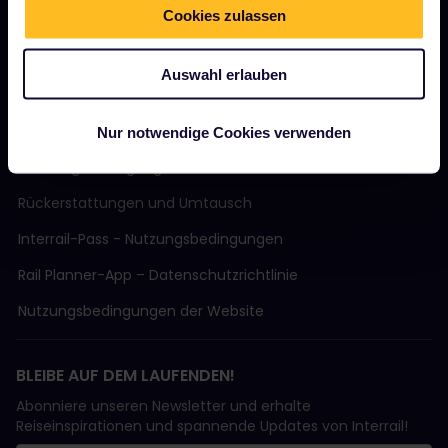
Nachhaltiger Tourismus
Cookies zulassen
Support
Auswahl erlauben
AGB
Nur notwendige Cookies verwenden
Buchungsbedingungen
Rückerstattungen und Umtausch
Interrail-Pass - Nutzungsbedingungen
Rail Planner-App – Datenschutzrichtlinie
Nutzungsbedingungen der Website
BLEIBE AUF DEM LAUFENDEN!
Abonniere unseren Newsletter und erhalte
Reiseinspirationen und spannende Updates von Interrail!