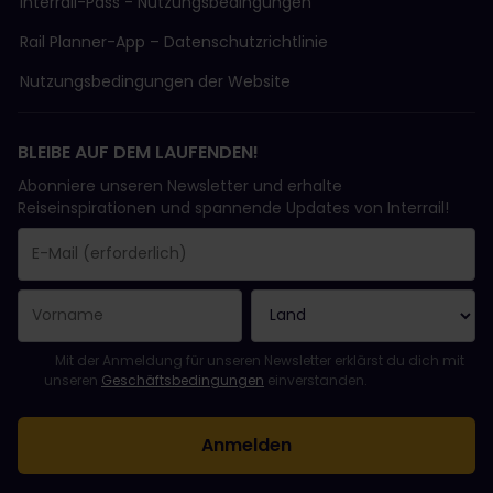
Interrail-Pass - Nutzungsbedingungen
Rail Planner-App – Datenschutzrichtlinie
Nutzungsbedingungen der Website
BLEIBE AUF DEM LAUFENDEN!
Abonniere unseren Newsletter und erhalte
Reiseinspirationen und spannende Updates von Interrail!
Sie haben sich erfolgreich angemeldet.
Das Feld „E-Mail-Adresse“ ist ein Pflichtfeld!
Diese E-Mail-Adresse ist ungültig!
Beim Abonnieren des Newsletters ist ein Fehler aufgetreten. Bit
Du hast diesen Newsletter bereits abonniert!
Bitte stimme den Allgemeinen Geschäftsbedingungen zu, um de
Mit der Anmeldung für unseren Newsletter erklärst du dich mit
unseren
Geschäftsbedingungen
einverstanden.