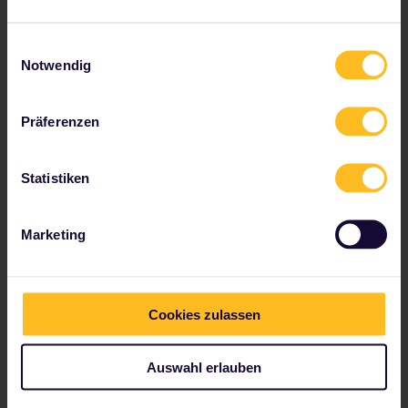
Einwilligungsauswahl
Notwendig
Plane deine Route durch Europa
Präferenzen
Schau dir an, wohin ein Global-Pass
Statistiken
dich führen kann
Du brauchst ein wenig Inspiration für deine
Reiseroute? Nutze die Karte und schau dir an, wohin
Marketing
andere Interrailer gereist sind.
Cookies zulassen
Auswahl erlauben