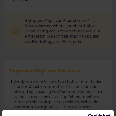
d’Orsay
.
Highspeed-Züge von Brüssel nach Paris
fahren vom Bahnhof Brussels Midi ab, die
Reservierung von Sitzplätzen im Voraus ist
erforderlich. Die Fahrzeit zwischen beiden
Städten beträgt nur 90 Minuten.
Tagesausflüge von Paris aus
Die dynamische Universitätsstadt
Lille
im Norden
Frankreichs ist ein hübsches Ziel, das man bei
einem Tagesausflug von Paris aus erkunden kann.
Wenn du mit einem TGV-Zug fahren möchtest,
musst du einen Sitzplatz reservieren, wobei die
Reisezeit allerdings nur 2,5 Stunden beträgt.
Verbringe einen Tag in den wunderschönen Palast-