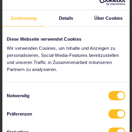
und Gartenanlagen von
Versailles
. Den ganzen
Tag über verkehren Züge zwischen Paris und
Versailles, die teilweise nur 15 Minuten pro Strecke
Zustimmung
Details
Über Cookies
brauchen.
Strasbourg
ist eine faszinierende Stadt im
französischen Osten, die von französischen wie
Diese Webseite verwendet Cookies
deutschen Einflüssen geprägt ist. Von der
Wir verwenden Cookies, um Inhalte und Anzeigen zu
Hauptstadt aus erreichst du Strasbourg ganz
unkompliziert für einen Tagesausflug. TGV- und
personalisieren, Social-Media-Features bereitzustellen
ICE-Züge sind reservierungspflichtig, brauchen für
und unseren Traffic in Zusammenarbeit mitunseren
Hin- und Rückfahrt aber auch nur 3,5 Stunden.
Partnern zu analysieren.
Einwilligungsauswahl
Notwendig
Tage 18-22: Bern, Schweiz
Präferenzen