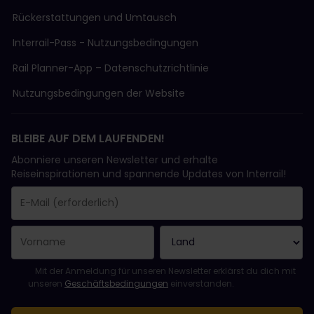
Rückerstattungen und Umtausch
Interrail-Pass - Nutzungsbedingungen
Rail Planner-App – Datenschutzrichtlinie
Nutzungsbedingungen der Website
BLEIBE AUF DEM LAUFENDEN!
Abonniere unseren Newsletter und erhalte
Reiseinspirationen und spannende Updates von Interrail!
Sie haben sich erfolgreich angemeldet.
Das Feld „E-Mail-Adresse“ ist ein Pflichtfeld!
Diese E-Mail-Adresse ist ungültig!
Beim Abonnieren des Newsletters ist ein Fehler aufgetreten. Bit
Du hast diesen Newsletter bereits abonniert!
Bitte stimme den Allgemeinen Geschäftsbedingungen zu, um de
Mit der Anmeldung für unseren Newsletter erklärst du dich mit
unseren
Geschäftsbedingungen
einverstanden.