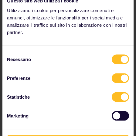
Questo sito web utilizza i cookie
Utilizziamo i cookie per personalizzare contenuti e
annunci, ottimizzare le funzionalità per i social media e
I nostri partner di viaggio
analizzare il traffico sul sito in collaborazione con i nostri
partner.
Selezione
Necessario
del
consenso
Preferenze
Statistiche
Marketing
Cerchi un ostello meraviglioso? Vuoi scoprire i segreti
dei residenti? Preparati a viaggiare al massimo grazie
alle offerte dei nostri partner!