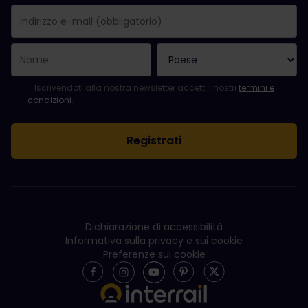
La registrazione è avvenuta con successo.
Il campo "Indirizzo e-mail" è obbligatorio.
L'indirizzo e-mail non è valido.
Si è verificato un errore durante l'iscrizione alla newsletter. Ripro
Sei già iscritto a questa newsletter!
Per iscriversi alla newsletter, accettare i termini e le condizioni.
Iscrivendoti alla nostra newsletter accetti i nostri
termini e
condizioni
.
Dichiarazione di accessibilità
Informativa sulla privacy e sui cookie
Preferenze sui cookie