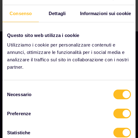
Consenso
Dettagli
Informazioni sui cookie
Questo sito web utilizza i cookie
Utilizziamo i cookie per personalizzare contenuti e
annunci, ottimizzare le funzionalità per i social media e
analizzare il traffico sul sito in collaborazione con i nostri
AZIENDA
partner.
Chi siamo
Opportunità di lavoro
Selezione
Necessario
Sala stampa
del
consenso
Diventa nostro partner
Preferenze
Contenuti sponsorizzati
Rapporto sull'impatto di Interrail
Statistiche