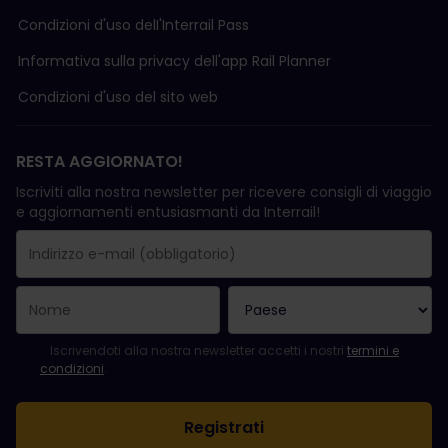
Condizioni d'uso delI'Interrail Pass
Informativa sulla privacy dell'app Rail Planner
Condizioni d'uso del sito web
RESTA AGGIORNATO!
Iscriviti alla nostra newsletter per ricevere consigli di viaggio
e aggiornamenti entusiasmanti da Interrail!
La registrazione è avvenuta con successo.
Il campo "Indirizzo e-mail" è obbligatorio.
L'indirizzo e-mail non è valido.
Si è verificato un errore durante l'iscrizione alla newsletter. Ripro
Sei già iscritto a questa newsletter!
Per iscriversi alla newsletter, accettare i termini e le condizioni.
Iscrivendoti alla nostra newsletter accetti i nostri
termini e
condizioni
.