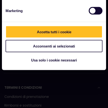
Marketing
INIZIA
Cos'è Interrail?
Come utilizzare il Pass
Accetta tutti i cookie
Rivista
Acconsenti ai selezionati
Community
Turismo sostenibile
Usa solo i cookie necessari
Assistenza
TERMINI E CONDIZIONI
Condizioni di prenotazione
Rimborsi e sostituzioni