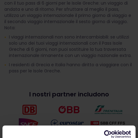
con il tuo pass di 6 giorni per le Isole Greche: un viaggio di
andata e uno di ritorno. Per sfruttare al meglio il pass,
utilizza un viaggio internazionale il primo giorno di viaggio e
il secondo viaggio internazionale il sesto giorno di viaggio.
Nota:
I viaggi internazionali non sono intercambiabili: se utilizzi
solo uno dei tuoi viaggi internazionali con il Pass Isole
Greche di 6 giorni, non puoi sostituire la tua traversata
internazionale rimanente con un viaggio nazionale extra.
I residenti di Grecia e Italia hanno diritto a viaggiare con il
pass per le Isole Greche.
I nostri partner includono