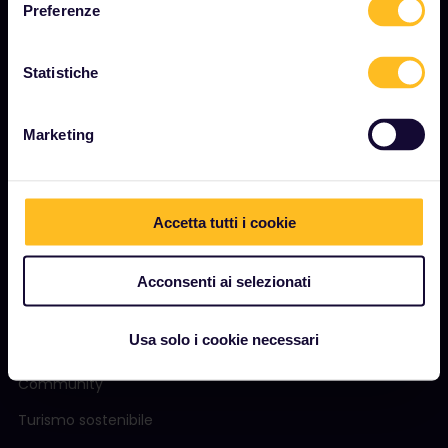
Opportunità di lavoro
Preferenze
Sala stampa
Statistiche
Diventa nostro partner
Contenuti sponsorizzati
Marketing
Rapporto sull'impatto di Interrail
Accetta tutti i cookie
INIZIA
Cos'è Interrail?
Acconsenti ai selezionati
Come utilizzare il Pass
Usa solo i cookie necessari
Rivista
Community
Turismo sostenibile