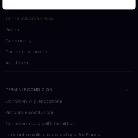
Cos'è Interrail?
Come utilizzare il Pass
Rivista
Community
Turismo sostenibile
Assistenza
TERMINI E CONDIZIONI
Condizioni di prenotazione
Rimborsi e sostituzioni
Condizioni d'uso delI'Interrail Pass
Informativa sulla privacy dell'app Rail Planner