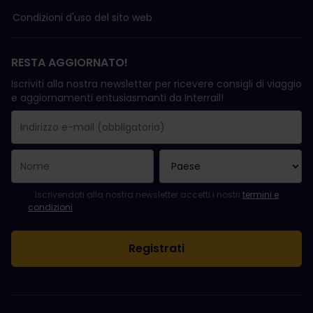
Condizioni d'uso del sito web
RESTA AGGIORNATO!
Iscriviti alla nostra newsletter per ricevere consigli di viaggio
e aggiornamenti entusiasmanti da Interrail!
La registrazione è avvenuta con successo.
Il campo "Indirizzo e-mail" è obbligatorio.
L'indirizzo e-mail non è valido.
Si è verificato un errore durante l'iscrizione alla newsletter. Ripro
Sei già iscritto a questa newsletter!
Per iscriversi alla newsletter, accettare i termini e le condizioni.
Iscrivendoti alla nostra newsletter accetti i nostri
termini e
condizioni
.