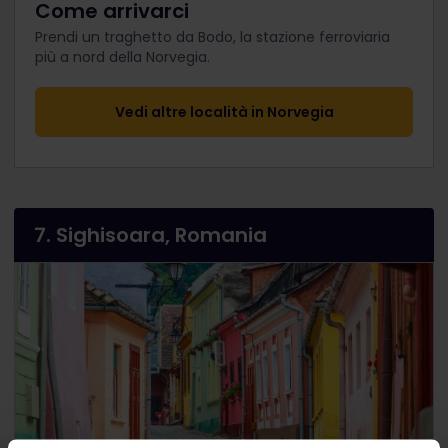
Come arrivarci
Prendi un traghetto da Bodo, la stazione ferroviaria
più a nord della Norvegia.
Vedi altre località in Norvegia
7. Sighisoara, Romania