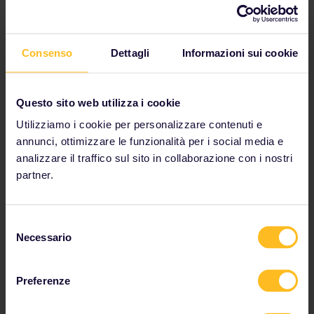
Consenso
Dettagli
Informazioni sui cookie
Perché andarci?
Questo sito web utilizza i cookie
La colorata città di Sighisoara, immersa in
Utilizziamo i cookie per personalizzare contenuti e
un'incantevole atmosfera medievale, è stata
annunci, ottimizzare le funzionalità per i social media e
dichiarata patrimonio dell'umanità dall'UNESCO.
Situata in Transilvania, questa città della
Romania
è il
analizzare il traffico sul sito in collaborazione con i nostri
luogo natale di Vlad Dracul, a cui si ispira la leggenda
partner.
del Conte Dracula.
Come arrivarci
Selezione
Da Bucarest, il treno ti porterà a Sighisoara in 5 ore 20
Necessario
del
minuti. Da Budapest, puoi prendere un treno notturno
consenso
per Sibiu e da lì proseguire per altre 3 ore fino a
Sighisoara.
Preferenze
Vedi altre località in Romania