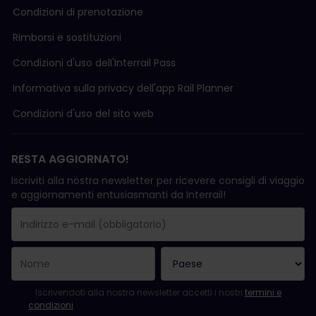
Condizioni di prenotazione
Rimborsi e sostituzioni
Condizioni d'uso delI'Interrail Pass
Informativa sulla privacy dell'app Rail Planner
Condizioni d'uso del sito web
RESTA AGGIORNATO!
Iscriviti alla nostra newsletter per ricevere consigli di viaggio
e aggiornamenti entusiasmanti da Interrail!
La registrazione è avvenuta con successo.
Il campo "Indirizzo e-mail" è obbligatorio.
L'indirizzo e-mail non è valido.
Si è verificato un errore durante l'iscrizione alla newsletter. Ripro
Sei già iscritto a questa newsletter!
Per iscriversi alla newsletter, accettare i termini e le condizioni.
Iscrivendoti alla nostra newsletter accetti i nostri
termini e
condizioni
.