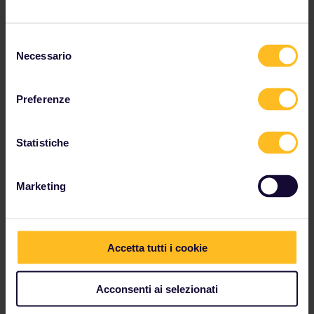
Visualizza i collegamenti ferroviari e le opzioni di
prenotazione
nell'orario
.
Selezione
Necessario
del
consenso
Preferenze
Statistiche
Marketing
Accetta tutti i cookie
Acconsenti ai selezionati