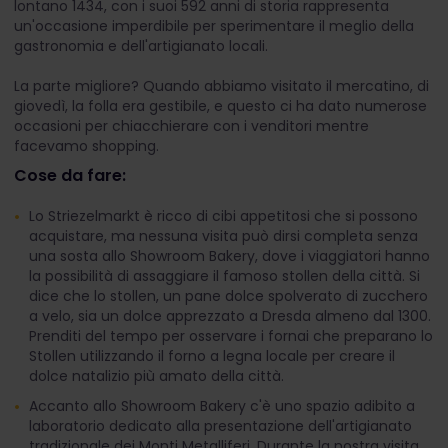
lontano 1434, con i suoi 592 anni di storia rappresenta
un'occasione imperdibile per sperimentare il meglio della
gastronomia e dell'artigianato locali.
La parte migliore? Quando abbiamo visitato il mercatino, di
giovedì, la folla era gestibile, e questo ci ha dato numerose
occasioni per chiacchierare con i venditori mentre
facevamo shopping.
Cose da fare:
Lo Striezelmarkt è ricco di cibi appetitosi che si possono
acquistare, ma nessuna visita può dirsi completa senza
una sosta allo Showroom Bakery, dove i viaggiatori hanno
la possibilità di assaggiare il famoso stollen della città. Si
dice che lo stollen, un pane dolce spolverato di zucchero
a velo, sia un dolce apprezzato a Dresda almeno dal 1300.
Prenditi del tempo per osservare i fornai che preparano lo
Stollen utilizzando il forno a legna locale per creare il
dolce natalizio più amato della città.
Accanto allo Showroom Bakery c'è uno spazio adibito a
laboratorio dedicato alla presentazione dell'artigianato
tradizionale dei Monti Metalliferi. Durante la nostra visita,