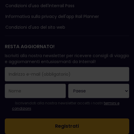
Condizioni d'uso delI'Interrail Pass
Informativa sulla privacy dell'app Rail Planner
Condizioni d'uso del sito web
RESTA AGGIORNATO!
Iscriviti alla nostra newsletter per ricevere consigli di viaggio
e aggiornamenti entusiasmanti da Interrail!
La registrazione è avvenuta con successo.
Il campo "Indirizzo e-mail" è obbligatorio.
L'indirizzo e-mail non è valido.
Si è verificato un errore durante l'iscrizione alla newsletter. Ripro
Sei già iscritto a questa newsletter!
Per iscriversi alla newsletter, accettare i termini e le condizioni.
Iscrivendoti alla nostra newsletter accetti i nostri
termini e
condizioni
.