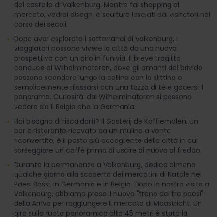
del castello di Valkenburg. Mentre fai shopping al
mercato, vedrai disegni e sculture lasciati dai visitatori nel
corso dei secoli.
Dopo aver esplorato i sotterranei di Valkenburg, i
viaggiatori possono vivere la città da una nuova
prospettiva con un giro in funivia. Il breve tragitto
conduce al Wilhelminatoren, dove gli amanti del brivido
possono scendere lungo la collina con lo slittino o
semplicemente rilassarsi con una tazza di tè e godersi il
panorama. Curiosità: dal Wilhelminatoren si possono
vedere sia il Belgio che la Germania.
Hai bisogno di riscaldarti? Il Gasterij de Koffiemolen, un
bar e ristorante ricavato da un mulino a vento
riconvertito, è il posto più accogliente della città in cui
sorseggiare un caffè prima di uscire di nuovo al freddo.
Durante la permanenza a Valkenburg, dedica almeno
qualche giorno alla scoperta dei mercatini di Natale nei
Paesi Bassi, in Germania e in Belgio. Dopo la nostra visita a
Valkenburg, abbiamo preso il nuovo "treno dei tre paesi"
della Arriva per raggiungere il mercato di Maastricht. Un
giro sulla ruota panoramica alta 45 metri è stata la