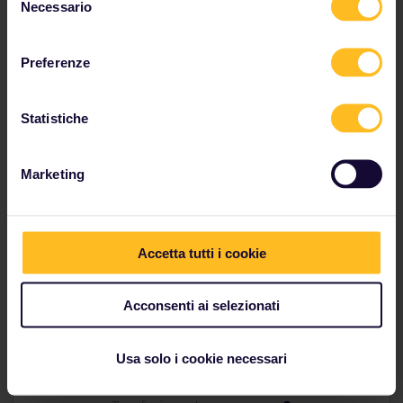
Necessario
del
consenso
Preferenze
Statistiche
Marketing
Accetta tutti i cookie
Acconsenti ai selezionati
Da Trondheim a Bodo
Usa solo i cookie necessari
Tempo di
9h35m
percorrenza: