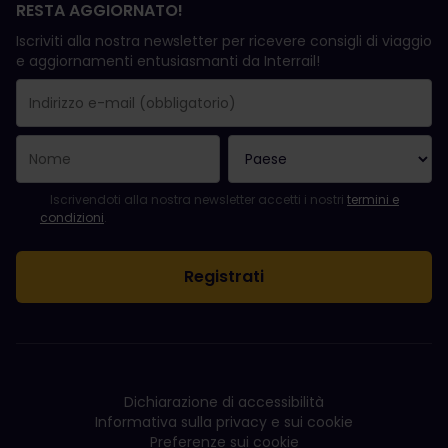
RESTA AGGIORNATO!
Iscriviti alla nostra newsletter per ricevere consigli di viaggio
e aggiornamenti entusiasmanti da Interrail!
La registrazione è avvenuta con successo.
Il campo "Indirizzo e-mail" è obbligatorio.
L'indirizzo e-mail non è valido.
Si è verificato un errore durante l'iscrizione alla newsletter. Ripro
Sei già iscritto a questa newsletter!
Per iscriversi alla newsletter, accettare i termini e le condizioni.
Iscrivendoti alla nostra newsletter accetti i nostri
termini e
condizioni
.
Dichiarazione di accessibilità
Informativa sulla privacy e sui cookie
Preferenze sui cookie