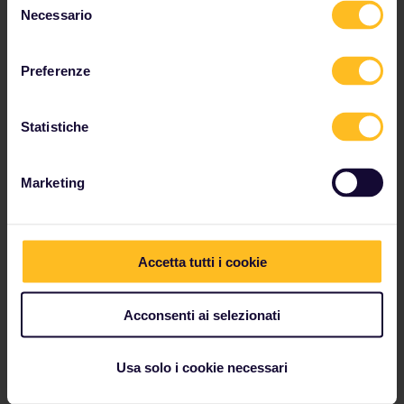
Necessario
del
consenso
Preferenze
Statistiche
Marketing
Accetta tutti i cookie
Interlaken è ben collegata con il resto della Svizzera.
I treni regionali ti portano da lì a Lauterbrunnen in un
attimo.
Acconsenti ai selezionati
Usa solo i cookie necessari
5. Capri, Italia