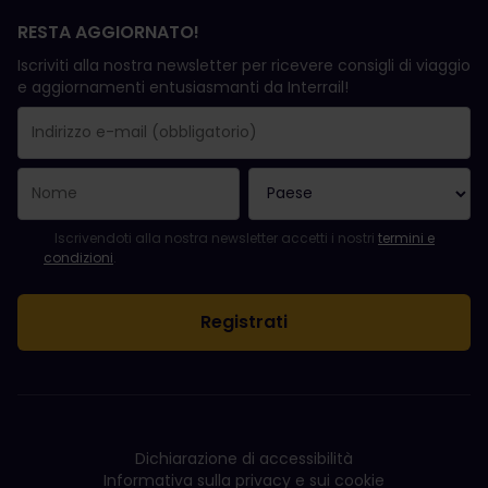
RESTA AGGIORNATO!
Iscriviti alla nostra newsletter per ricevere consigli di viaggio
e aggiornamenti entusiasmanti da Interrail!
La registrazione è avvenuta con successo.
Il campo "Indirizzo e-mail" è obbligatorio.
L'indirizzo e-mail non è valido.
Si è verificato un errore durante l'iscrizione alla newsletter. Ripro
Sei già iscritto a questa newsletter!
Per iscriversi alla newsletter, accettare i termini e le condizioni.
Iscrivendoti alla nostra newsletter accetti i nostri
termini e
condizioni
.
Dichiarazione di accessibilità
Informativa sulla privacy e sui cookie