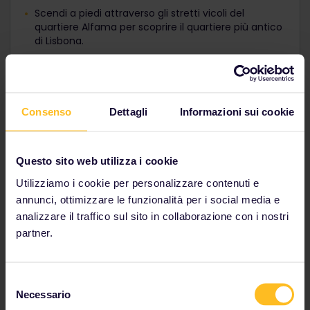
Scendi a piedi attraverso gli stretti vicoli del
quartiere Alfama per scoprire il quartiere più antico
di Lisbona.
Non lasciare Lisbona senza aver provato i "pastéis
de nata". Questi deliziosi pasticcini alla crema sono
disponibili in innumerevoli panifici e pasticcerie in
tutta la città.
Consenso
Dettagli
Informazioni sui cookie
Prendi un treno diretto da Lisbona a Sintra. Tempo di
Questo sito web utilizza i cookie
percorrenza: 45 minuti. Non è necessaria la prenotazione.
Utilizziamo i cookie per personalizzare contenuti e
annunci, ottimizzare le funzionalità per i social media e
analizzare il traffico sul sito in collaborazione con i nostri
partner.
Selezione
Necessario
del