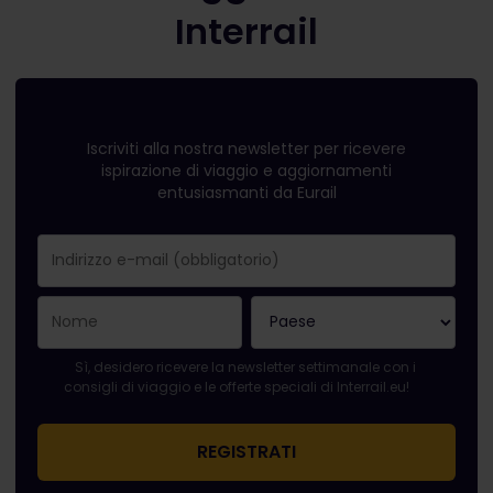
Interrail
Iscriviti alla nostra newsletter per ricevere
ispirazione di viaggio e aggiornamenti
entusiasmanti da Eurail
La registrazione è avvenuta con successo.
Il campo "Indirizzo e-mail" è obbligatorio.
L'indirizzo e-mail non è valido.
Si è verificato un errore durante l'iscrizione alla newsletter. Ri
Sei già iscritto a questa newsletter!
Per iscriversi alla newsletter, accettare i termini e le condizion
Sì, desidero ricevere la newsletter settimanale con i
consigli di viaggio e le offerte speciali di Interrail.eu!