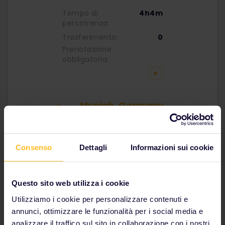
Tempo di
4h4m
percorrenza:
Trasferimento:
0
Prenotazione
obbligatoria:
Munich, Germany
Muenchen HBF
Prenotazione
4h 4m
Consenso
Dettagli
Informazioni sui cookie
facoltativa
Vienna, Austria
Questo sito web utilizza i cookie
Wien HBF
Utilizziamo i cookie per personalizzare contenuti e
annunci, ottimizzare le funzionalità per i social media e
analizzare il traffico sul sito in collaborazione con i nostri