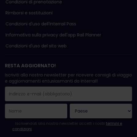
Condizioni di prenotazione
Rimborsi e sostituzioni
Condizioni d'uso delI'Interrail Pass
Informativa sulla privacy dell'app Rail Planner
Condizioni d'uso del sito web
RESTA AGGIORNATO!
Iscriviti alla nostra newsletter per ricevere consigli di viaggio
e aggiornamenti entusiasmanti da Interrail!
La registrazione è avvenuta con successo.
Il campo "Indirizzo e-mail" è obbligatorio.
L'indirizzo e-mail non è valido.
Si è verificato un errore durante l'iscrizione alla newsletter. Ripro
Sei già iscritto a questa newsletter!
Per iscriversi alla newsletter, accettare i termini e le condizioni.
Iscrivendoti alla nostra newsletter accetti i nostri
termini e
condizioni
.