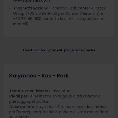
www.superfast.com
Traghetti nazionali
: chiama il call center di Attica
Group (+30 210 8919700 per Candia (Heraklion) e
+30 210 8919130 per tutte le altre isole greche con
Interrail).
I nostri itinerari preferiti per le isole greche
Kalymnos - Kos - Rodi
Tema
: romanticismo e avventura
Ideali per:
le bellissime spiagge, le città antiche e i
paesaggi spettacolari
Cose da fare:
Kalymnos offre numerose destinazioni
per l'arrampicata, da dove godere di viste mozzafiato
sui dintorni