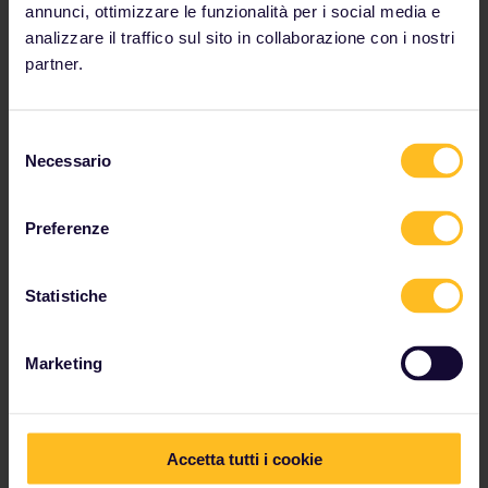
annunci, ottimizzare le funzionalità per i social media e
analizzare il traffico sul sito in collaborazione con i nostri
partner.
Sciato - Scopelo - Alonissos
Selezione
Necessario
del
consenso
Tema:
Mamma Mia!
Ideali per:
le spiagge tranquille, le escursioni nella
Preferenze
foresta e l'incontro con i locali
Cose da fare:
la cappella di Agios Ioannis (la location
delle nozze in Mamma Mia!) offre bellissime vedute
Statistiche
dell'isola
Marketing
Accetta tutti i cookie