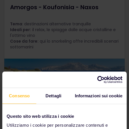
Amorgos - Koufonisia - Naxos
Tema
: destinazioni alternative tranquille
Ideali per:
il relax, le spiagge dalle acque cristalline e
l'ottimo vino
Cose da fare:
qui lo snorkeling offre incredibili scenari
sottomarini
Consenso
Dettagli
Informazioni sui cookie
Questo sito web utilizza i cookie
Utilizziamo i cookie per personalizzare contenuti e