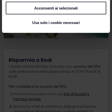
Acconsenti ai selezionati
Usa solo i cookie necessari
Risparmia a Rodi
I titolari di Interrail Pass ricevono uno
sconto del 10%
sulle prenotazioni anticipate presso lo STAY Hostel di
Rodi!
Per richiedere lo sconto del 10%
Prenota il tuo posto letto sul
sito di Europe’s
Famous Hostels
.
Mostra l'e-mail di conferma della prenotazione
unitamente all'Interrail Pass quando effettui il