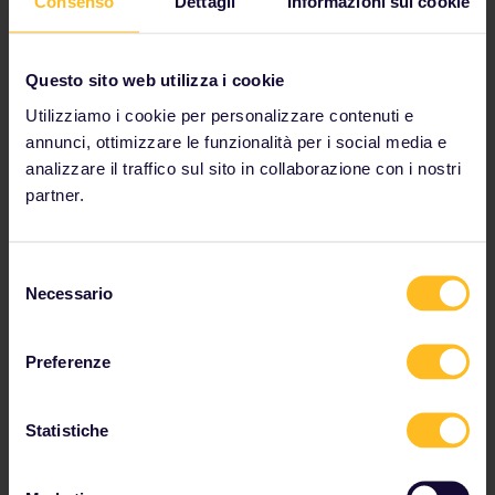
Consenso
Dettagli
Informazioni sui cookie
altro ancora.
Goditi il sole e le viste del vivace porto vecchio di
Genova, fiancheggiato da negozi, ristoranti e
attrazioni progettate per intrattenere sia la gente
Questo sito web utilizza i cookie
del posto che i viaggiatori.
Utilizziamo i cookie per personalizzare contenuti e
annunci, ottimizzare le funzionalità per i social media e
analizzare il traffico sul sito in collaborazione con i nostri
Viaggio da Genova a Santa Margherita Ligure – Portofino in
partner.
treno (tempo di percorrenza: 20 minuti). Poi, prendi un
autobus di cinque chilometri da Santa Margherita Ligure –
Portofino a Portofino. Nota: l'autobus non è incluso nel pass.
Selezione
Necessario
del
consenso
Preferenze
Statistiche