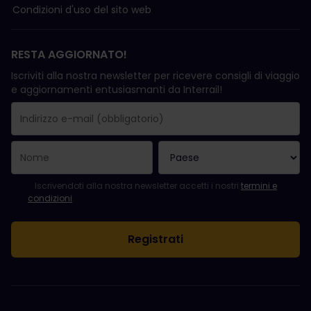
Condizioni d'uso del sito web
RESTA AGGIORNATO!
Iscriviti alla nostra newsletter per ricevere consigli di viaggio
e aggiornamenti entusiasmanti da Interrail!
La registrazione è avvenuta con successo.
Il campo "Indirizzo e-mail" è obbligatorio.
L'indirizzo e-mail non è valido.
Si è verificato un errore durante l'iscrizione alla newsletter. Ripro
Sei già iscritto a questa newsletter!
Per iscriversi alla newsletter, accettare i termini e le condizioni.
Iscrivendoti alla nostra newsletter accetti i nostri
termini e
condizioni
.