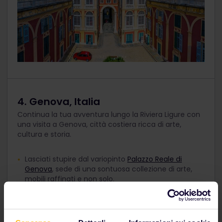
4. Genova, Italia
Continua la tua avventura lungo la Riviera Ligure con
una visita a Genova, città costiera ricca di arte,
cultura e storia.
Lasciati stupire dal variopinto
Palazzo Reale di
Genova
, sede di una sontuosa collezione di arte,
mobili raffinati e non solo.
Prova quanto più pesto puoi durante la tua visita; si
dice che Genova sia la città natale di questa
deliziosa salsa verde a base di basilico, pinoli, aglio e