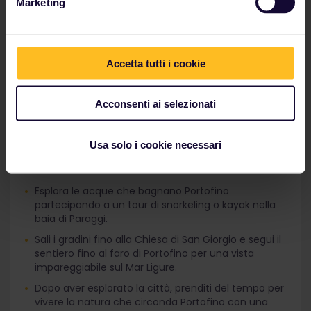
Marketing
Accetta tutti i cookie
Acconsenti ai selezionati
5. Portofino, Italia
Portofino è un villaggio di contrasti, che unisce la sua
tradizione di borgo marinaro con un'atmosfera
Usa solo i cookie necessari
moderna e lussuosa.
Esplora le acque che bagnano Portofino
partecipando a un tour di snorkeling o kayak nella
baia di Paraggi.
Sali i gradini fino alla Chiesa di San Giorgio e segui il
sentiero fino al faro di Portofino per una vista
impareggiabile sul Mar Ligure.
Dopo aver esplorato la città, prenditi del tempo per
vivere la natura che circonda Portofino con una