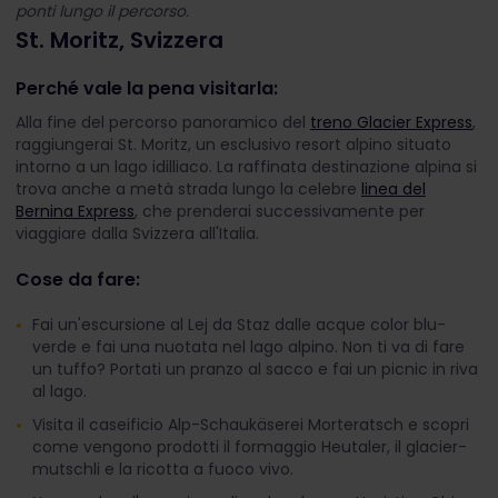
ponti lungo il percorso.
St. Moritz, Svizzera
Perché vale la pena visitarla:
Alla fine del percorso panoramico del
treno Glacier Express
,
raggiungerai St. Moritz, un esclusivo resort alpino situato
intorno a un lago idilliaco. La raffinata destinazione alpina si
trova anche a metà strada lungo la celebre
linea del
Bernina Express
, che prenderai successivamente per
viaggiare dalla Svizzera all'Italia.
Cose da fare:
Fai un'escursione al Lej da Staz dalle acque color blu-
verde e fai una nuotata nel lago alpino. Non ti va di fare
un tuffo? Portati un pranzo al sacco e fai un picnic in riva
al lago.
Visita il caseificio Alp-Schaukäserei Morteratsch e scopri
come vengono prodotti il formaggio Heutaler, il glacier-
mutschli e la ricotta a fuoco vivo.