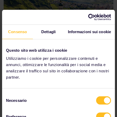
Consenso
Dettagli
Informazioni sui cookie
Questo sito web utilizza i cookie
Utilizziamo i cookie per personalizzare contenuti e
annunci, ottimizzare le funzionalità per i social media e
analizzare il traffico sul sito in collaborazione con i nostri
partner.
La linea ferroviaria del Bernina Express termina a Tirano, al
confine tra la Svizzera e l'Italia.
Selezione
Tirano, Italia
Necessario
del
consenso
Perché vale la pena visitarla:
Preferenze