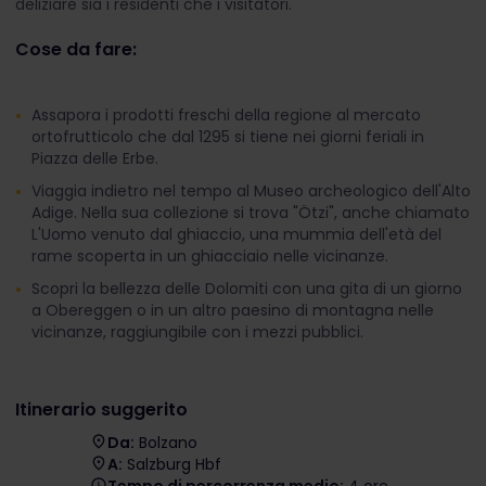
deliziare sia i residenti che i visitatori.
Cose da fare:
Assapora i prodotti freschi della regione al mercato
ortofrutticolo che dal 1295 si tiene nei giorni feriali in
Piazza delle Erbe.
Viaggia indietro nel tempo al Museo archeologico dell'Alto
Adige. Nella sua collezione si trova "Ötzi", anche chiamato
L'Uomo venuto dal ghiaccio, una mummia dell'età del
rame scoperta in un ghiacciaio nelle vicinanze.
Scopri la bellezza delle Dolomiti con una gita di un giorno
a Obereggen o in un altro paesino di montagna nelle
vicinanze, raggiungibile con i mezzi pubblici.
Itinerario suggerito
Da:
Bolzano
A:
Salzburg Hbf