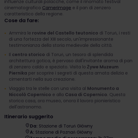
influenze culturali polacche, come il rinomato festival
cinematografico
Camerimage
e il pan di zenzero
caratteristico della regione.
Cose da fare:
Ammira le
rovine del Castello teutonico
di Toruń, i resti
di una fortezza del XIII secolo, un'impressionante
testimonianza della storia medievale della città.
Il
centro storico
di Toruń, un tesoro di splendida
architettura gotica, è pervaso dall'invitante aroma di pan
di zenzero caldo e speziato. Visita lo
Żywe Muzeum
Piernika
per scoprire i segreti di questa amata delizia e
cimentarti nella sua creazione.
Viaggia tra le stelle con una visita al
Monumento a
Niccolò Copernico
e alla
Casa di Copernico
. Questa
storica casa, ora museo, onora il lavoro pionieristico
dell'astronomo.
Itinerario suggerito
Da:
Stazione di Toruń Główny
A:
Stazione di Poznań Główny