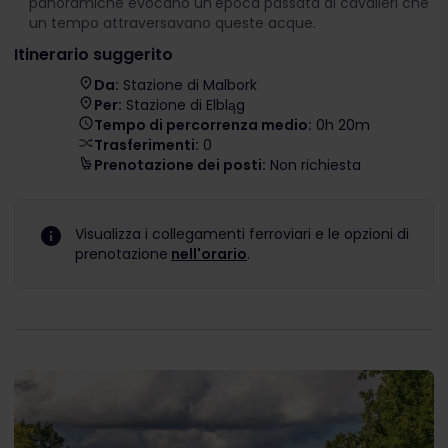
panoramiche evocano un'epoca passata di cavalieri che
un tempo attraversavano queste acque.
Itinerario suggerito
Da:
Stazione di Malbork
Per:
Stazione di Elbląg
Tempo di percorrenza medio:
0h 20m
Trasferimenti:
0
Prenotazione dei posti:
Non richiesta
Visualizza i collegamenti ferroviari e le opzioni di
prenotazione
nell'orario
.