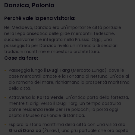
Danzica, Polonia
Perché vale la pena visitarla:
Nel Medioevo, Danzica era un'importante città portuale
nella Lega anseatica delle gilde mercantili tedesche,
successivamente integrata nella Prussia. Oggi, una
passeggiata per Danzica rivela un intreccio di secolari
tradizioni marittime e maestosa architettura.
Cose da fare:
Passeggia lungo il
Długi Targ
(Mercato Lungo), dove le
case mercantili ornate e la Fontana di Nettuno, un'ode al
dio romano del mare, richiamano la prosperità marittima
della città.
Attraversa la
Porta Verde
, un'antica porta della fortezza,
mentre ti dirigi verso il Długi Targ. Un tempo costruita
come residenza reale per i re polacchi, la porta oggi
ospita il Museo nazionale di Danzica.
Esplora la storia marittima della città con una visita alla
Gru di Danzica
(Żuraw), una gru portuale che ora ospita