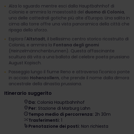
Alza lo sguardo mentre esci dalla Hauptbahnhof di
Colonia e ammira la maestosità del
duomo di Colonia
,
una delle cattedrali gotiche più alte d'Europa. Una salita in
cima alla torre offre una vista panoramica della città che
ripaga dello sforzo.
Esplora l'
Altstadt
, il bellissimo centro storico ricostruito di
Colonia, e ammira la
Fontana degli gnomi
(Heinzelmännchenbrunnen). Questa affascinante
scultura dà vita a una ballata del celebre poeta prussiano
August Kopisch.
Passeggia lungo il fiume Reno e attraversa l'iconico ponte
in acciaio
Hohenzollern
, che prende il nome dalla dimora
ancestrale della dinastia prussiana.
Itinerario suggerito
Da:
Colonia Hauptbahnhof
Per:
Stazione di Marburg Lahn
Tempo medio di percorrenza:
2h 30m
Trasferimenti:
1
Prenotazione dei posti:
Non richiesta