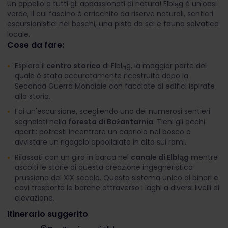
Un appello a tutti gli appassionati di natura! Elbląg è un'oasi
verde, il cui fascino è arricchito da riserve naturali, sentieri
escursionistici nei boschi, una pista da sci e fauna selvatica
locale.
Cose da fare:
Esplora il
centro storico
di Elbląg, la maggior parte del
quale è stata accuratamente ricostruita dopo la
Seconda Guerra Mondiale con facciate di edifici ispirate
alla storia.
Fai un'escursione, scegliendo uno dei numerosi sentieri
segnalati nella
foresta di Bażantarnia
. Tieni gli occhi
aperti: potresti incontrare un capriolo nel bosco o
avvistare un rigogolo appollaiato in alto sui rami.
Rilassati con un giro in barca nel
canale di Elbląg
mentre
ascolti le storie di questa creazione ingegneristica
prussiana del XIX secolo. Questo sistema unico di binari e
cavi trasporta le barche attraverso i laghi a diversi livelli di
elevazione.
Itinerario suggerito