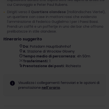
cui Caravaggio e Peter Paul Rubens.
Dirigiti verso il
Quartiere olandese
(Holländisches Viertel),
un quartiere con case in mattoni rossi che evidenzia
l'ammirazione di Federico Guglielmo I per i Paesi Bassi.
Prendi un caffè e un poffertje in uno dei bar che offrono
prelibatezze in stile olandese.
Itinerario suggerito
Da:
Potsdam Hauptbahnhof
A:
Stazione di Wrocław Glowny
Tempo medio di percorrenza:
4h 50m
Trasferimenti:
1
Prenotazione dei posti:
Richiesto
Visualizza i collegamenti ferroviari e le opzioni di
prenotazione
nell'orario
.