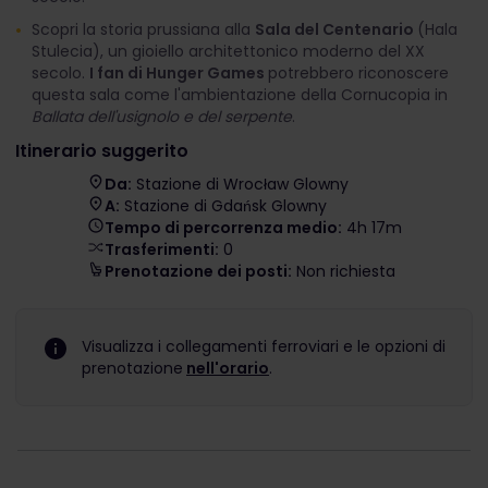
Scopri la storia prussiana alla
Sala del Centenario
(Hala
Stulecia), un gioiello architettonico moderno del XX
secolo.
I fan di Hunger Games
potrebbero riconoscere
questa sala come l'ambientazione della Cornucopia in
Ballata dell'usignolo e del serpente
.
Itinerario suggerito
Da:
Stazione di Wrocław Glowny
A:
Stazione di Gdańsk Glowny
Tempo di percorrenza medio:
4h 17m
Trasferimenti:
0
Prenotazione dei posti:
Non richiesta
Visualizza i collegamenti ferroviari e le opzioni di
prenotazione
nell'orario
.