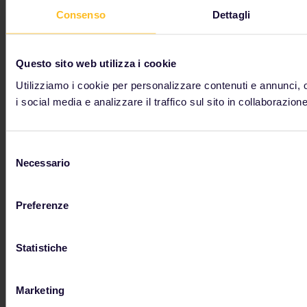
Consenso
Dettagli
Questo sito web utilizza i cookie
Utilizziamo i cookie per personalizzare contenuti e annunci, o
i social media e analizzare il traffico sul sito in collaborazione
Selezione
Necessario
del
consenso
Preferenze
Statistiche
Se ti senti ispirato dalla Germania, visita la nostra
pagina dedicata: troverai preziosi consigli di viaggio e
informazioni su come aggiungerla alla tua prossima
Marketing
avventura con un Pass Interrail, insieme ad altre