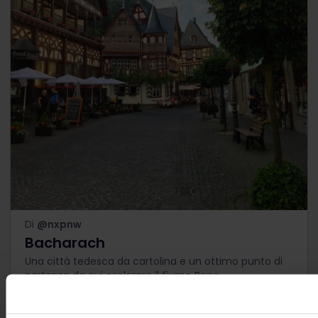
Di
@nxpnw
Bacharach
Una città tedesca da cartolina e un ottimo punto di
partenza da cui esplorare il fiume Reno.
Come arrivare in treno
: Bacharach è raggiungibile in
1 h 5 min con un treno diretto da Francoforte.