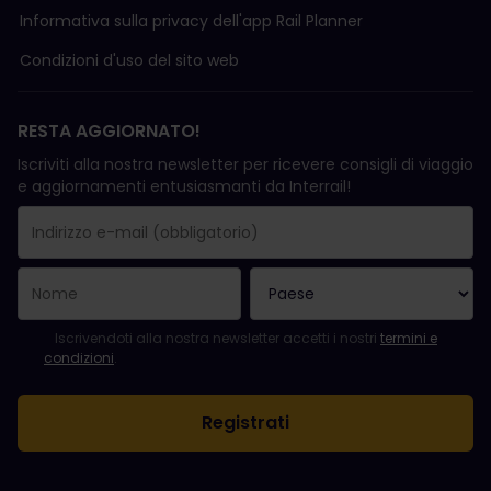
Informativa sulla privacy dell'app Rail Planner
Condizioni d'uso del sito web
RESTA AGGIORNATO!
Iscriviti alla nostra newsletter per ricevere consigli di viaggio
e aggiornamenti entusiasmanti da Interrail!
La registrazione è avvenuta con successo.
Il campo "Indirizzo e-mail" è obbligatorio.
L'indirizzo e-mail non è valido.
Si è verificato un errore durante l'iscrizione alla newsletter. Ripro
Sei già iscritto a questa newsletter!
Per iscriversi alla newsletter, accettare i termini e le condizioni.
Iscrivendoti alla nostra newsletter accetti i nostri
termini e
condizioni
.