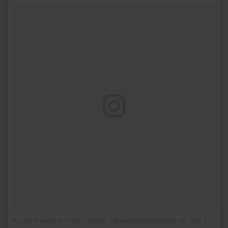
A post shared by Visit London (@visitlondonofficial)
on
Sep 10, 2016 at 7:45am PDT