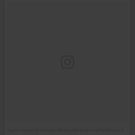
A post shared by Camden Market (@camdenmarketldn)
on
Aug 18, 2016 at 12:35am PDT