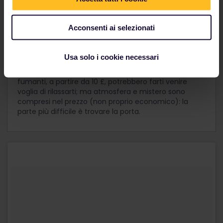
Colora Chinatown di rosso
Concludi la serata nelle vicine
Soho
e
Chinatown
. Se
Chinatown offre cibo fino a tarda notte, discoteche e
Acconsenti ai selezionati
karaoke, le famigerate strade lastricate di Soho
pullulano di vita notturna e storia.
Usa solo i cookie necessari
Il cocktail bar
Opium
, in Gerrard Street, promette
spettacolo e dim sum fino a notte fonda. I cocktail
fumanti, a partire da 10 £, potrebbero farti venire
voglia di rilassarti; ma atmosfera e mistero sono
compresi nel prezzo (non proprio economico): la
parte più difficile è trovare la porta.