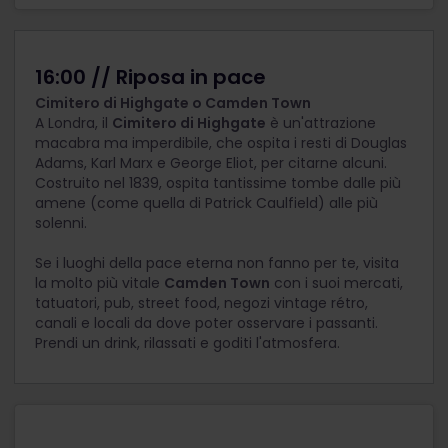
16:00 // Riposa in pace
Cimitero di Highgate o Camden Town
A Londra, il
Cimitero di Highgate
è un'attrazione
macabra ma imperdibile, che ospita i resti di Douglas
Adams, Karl Marx e George Eliot, per citarne alcuni.
Costruito nel 1839, ospita tantissime tombe dalle più
amene (come quella di Patrick Caulfield) alle più
solenni.
Se i luoghi della pace eterna non fanno per te, visita
la molto più vitale
Camden Town
con i suoi mercati,
tatuatori, pub, street food, negozi vintage rétro,
canali e locali da dove poter osservare i passanti.
Prendi un drink, rilassati e goditi l'atmosfera.