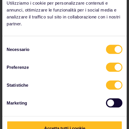
Utilizziamo i cookie per personalizzare contenuti e
annunci, ottimizzare le funzionalità per i social media e
analizzare il traffico sul sito in collaborazione con i nostri
partner.
Selezione
Necessario
del
consenso
Preferenze
Statistiche
A post shared by 42nd Street (Musical) (@42ndstreetldn)
on
Mar 3
Marketing
22:00 // Soho, così bella
Accetta tutti i cookie