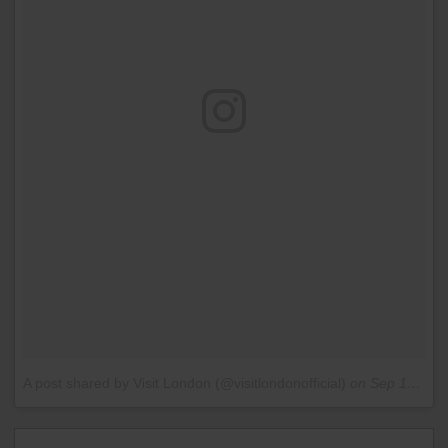
A post shared by Visit London (@visitlondonofficial)
on
Sep 12, 2016 at 11:26am PDT