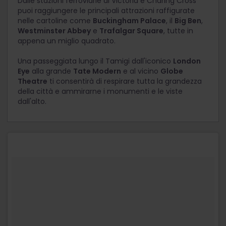
Dalle stazioni ferroviarie di Victoria e Charing Cross
puoi raggiungere le principali attrazioni raffigurate
nelle cartoline come
Buckingham Palace
, il
Big Ben
,
Westminster Abbey
e
Trafalgar Square
, tutte in
appena un miglio quadrato.
Una passeggiata lungo il Tamigi dall'iconico
London
Eye
alla grande
Tate Modern
e al vicino
Globe
Theatre
ti consentirà di respirare tutta la grandezza
della città e ammirarne i monumenti e le viste
dall'alto.