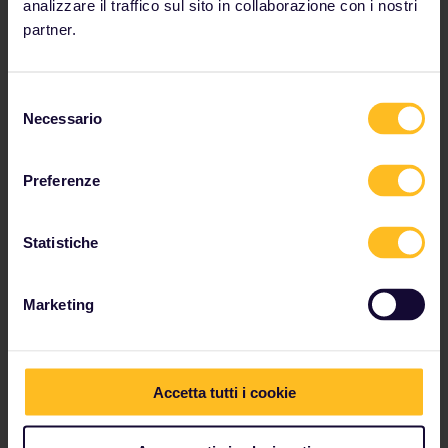
analizzare il traffico sul sito in collaborazione con i nostri
DA PARIGI A BRUXELLES
partner.
DA PARIGI A FRANCOFORTE
Selezione
DA PARIGI A MILANO
DA PARIGI A ZURIGO
Necessario
del
DA PARIGI A BORDEAUX
consenso
Preferenze
DA PARIGI A MARSIGLIA
DA PARIGI A NIZZA
DA MARSIGLIA A GINEVRA
Statistiche
Tragitto più veloce
Marketing
Viaggiare da Parigi Nord ad Amsterdam Centrale è
più veloce con il treno ad alta velocità
Eurostar
Tempo di percorrenza:
3h 20m
Prenotazione obbligatoria. Tieni presente che i
Accetta tutti i cookie
posti a sedere per chi viaggia con un Interrail
Pass sono limitati.