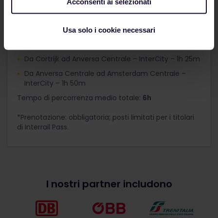
Acconsenti ai selezionati
Itinerario alternativo (con alcune prenotazioni)
Da Parigi Nord a Lille Flandres – TGV* – 1h 5m
Usa solo i cookie necessari
Lille Flandres – Kortrijk – TER – 35m
Da Cortrijk ad Anversa Centrale – InterCity – 1h 25m
Da Anversa Centrale ad Amsterdam Centrale –
InterCity – 1h 50m
Tempo di percorrenza medio totale:
6h
*Prenotazione: obbligatoria; posti limitati per i titolari
di Interrail Pass.
I nostri partner includono