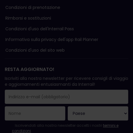
Condizioni di prenotazione
Rimborsi e sostituzioni
Condizioni d'uso delI'Interrail Pass
Informativa sulla privacy dell'app Rail Planner
Condizioni d'uso del sito web
RESTA AGGIORNATO!
Iscriviti alla nostra newsletter per ricevere consigli di viaggio
e aggiornamenti entusiasmanti da Interrail!
La registrazione è avvenuta con successo.
Il campo "Indirizzo e-mail" è obbligatorio.
L'indirizzo e-mail non è valido.
Si è verificato un errore durante l'iscrizione alla newsletter. Ripro
Sei già iscritto a questa newsletter!
Per iscriversi alla newsletter, accettare i termini e le condizioni.
Iscrivendoti alla nostra newsletter accetti i nostri
termini e
condizioni
.