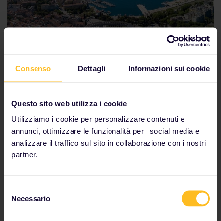
Consenso
Dettagli
Informazioni sui cookie
Giorni 6 e 7: Pola, Croazia
Questo sito web utilizza i cookie
Utilizziamo i cookie per personalizzare contenuti e
Pola è la perla nascosta della Croazia. Questa città
annunci, ottimizzare le funzionalità per i social media e
costiera è sede di uno pochi anfiteatri romani rimasti.
analizzare il traffico sul sito in collaborazione con i nostri
Vi sono anche diverse spiagge lungo la costa, molte
partner.
delle quali ancora incontaminate dal turismo
commerciale.
Selezione
Assisti alle rievocazioni delle
lotte tra gladiatori
,
Necessario
del
nel corso dell'evento "Spectacvla Antiqv".
consenso