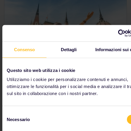
Consenso
Dettagli
Informazioni sui 
Questo sito web utilizza i cookie
Preparati per un'avventura unica
Utilizziamo i cookie per personalizzare contenuti e annunci,
ottimizzare le funzionalità per i social media e analizzare il tr
Negli ultimi 40 anni, i viaggiatori Interrail hanno vissuto
sul sito in collaborazione con i nostri partner.
esperienze di viaggio uniche, caratterizzate da spirito
di avventura, libertà e flessibilità.
Interrail è
una porta
di accesso alle ricchezze geografiche, storiche e
Selezione
culturali d'Europa
. Viaggiare in treno è un ottimo
Necessario
del
modo per immergersi nel variegato tessuto culturale
consenso
che rende l'Europa un posto tanto emozionante da