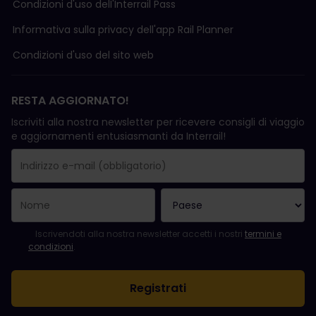
Condizioni d'uso delI'Interrail Pass
Informativa sulla privacy dell'app Rail Planner
Condizioni d'uso del sito web
RESTA AGGIORNATO!
Iscriviti alla nostra newsletter per ricevere consigli di viaggio
e aggiornamenti entusiasmanti da Interrail!
La registrazione è avvenuta con successo.
Il campo "Indirizzo e-mail" è obbligatorio.
L'indirizzo e-mail non è valido.
Si è verificato un errore durante l'iscrizione alla newsletter. Ripro
Sei già iscritto a questa newsletter!
Per iscriversi alla newsletter, accettare i termini e le condizioni.
Iscrivendoti alla nostra newsletter accetti i nostri
termini e
condizioni
.