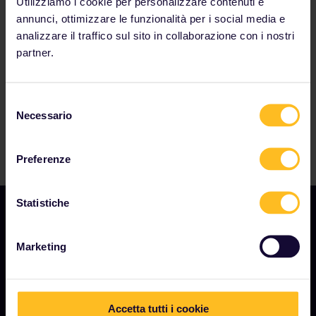
Utilizziamo i cookie per personalizzare contenuti e
I nostri partner includono
annunci, ottimizzare le funzionalità per i social media e
analizzare il traffico sul sito in collaborazione con i nostri
partner.
Selezione
Necessario
del
consenso
Preferenze
Statistiche
Marketing
AZIENDA
Chi siamo
Opportunità di lavoro
Accetta tutti i cookie