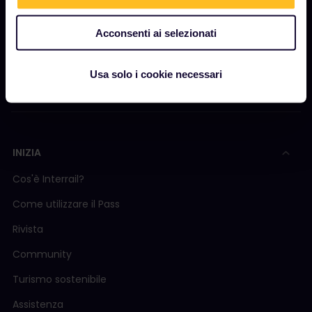
Sala stampa
Acconsenti ai selezionati
Diventa nostro partner
Contenuti sponsorizzati
Usa solo i cookie necessari
Rapporto sull'impatto di Interrail
INIZIA
Cos'è Interrail?
Come utilizzare il Pass
Rivista
Community
Turismo sostenibile
Assistenza