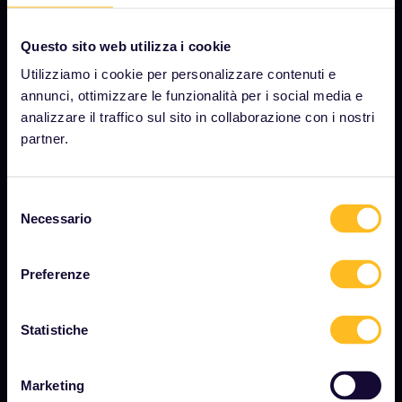
Questo sito web utilizza i cookie
AZIENDA
Utilizziamo i cookie per personalizzare contenuti e
annunci, ottimizzare le funzionalità per i social media e
Chi siamo
analizzare il traffico sul sito in collaborazione con i nostri
Opportunità di lavoro
partner.
Sala stampa
Diventa nostro partner
Selezione
Necessario
del
Contenuti sponsorizzati
consenso
Rapporto sull'impatto di Interrail
Preferenze
Statistiche
INIZIA
Cos'è Interrail?
Marketing