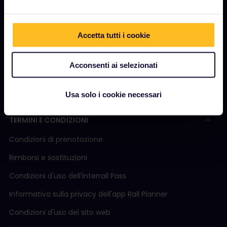
Come utilizzare il Pass
Rivista
Accetta tutti i cookie
Community
Turismo sostenibile
Acconsenti ai selezionati
Assistenza
Usa solo i cookie necessari
TERMINI E CONDIZIONI
Condizioni di prenotazione
Rimborsi e sostituzioni
Condizioni d'uso delI'Interrail Pass
Informativa sulla privacy dell'app Rail Planner
Condizioni d'uso del sito web