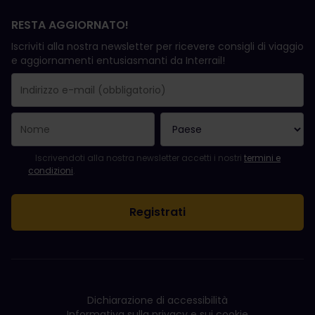
RESTA AGGIORNATO!
Iscriviti alla nostra newsletter per ricevere consigli di viaggio
e aggiornamenti entusiasmanti da Interrail!
La registrazione è avvenuta con successo.
Il campo "Indirizzo e-mail" è obbligatorio.
L'indirizzo e-mail non è valido.
Si è verificato un errore durante l'iscrizione alla newsletter. Ripro
Sei già iscritto a questa newsletter!
Per iscriversi alla newsletter, accettare i termini e le condizioni.
Iscrivendoti alla nostra newsletter accetti i nostri
termini e
condizioni
.
Dichiarazione di accessibilità
Informativa sulla privacy e sui cookie