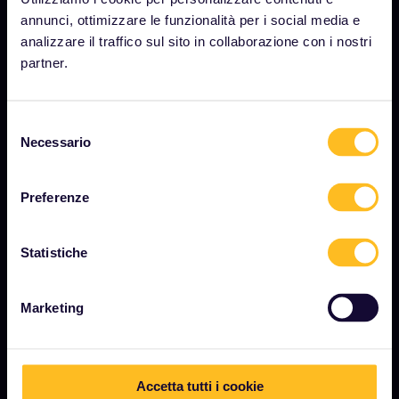
Sala stampa
annunci, ottimizzare le funzionalità per i social media e
analizzare il traffico sul sito in collaborazione con i nostri
Diventa nostro partner
partner.
Contenuti sponsorizzati
Rapporto sull'impatto di Interrail
Selezione
Necessario
del
consenso
INIZIA
Preferenze
Cos'è Interrail?
Statistiche
Come utilizzare il Pass
Rivista
Marketing
Community
Turismo sostenibile
Assistenza
Accetta tutti i cookie