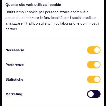
AZIENDA
Questo sito web utilizza i cookie
Chi siamo
Utilizziamo i cookie per personalizzare contenuti e
annunci, ottimizzare le funzionalità per i social media e
Opportunità di lavoro
analizzare il traffico sul sito in collaborazione con i nostri
Sala stampa
partner.
Diventa nostro partner
Selezione
Contenuti sponsorizzati
Necessario
del
Rapporto sull'impatto di Interrail
consenso
Preferenze
INIZIA
Statistiche
Cos'è Interrail?
Come utilizzare il Pass
Marketing
Rivista