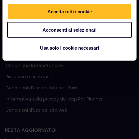
Community
Accetta tutti i cookie
Turismo sostenibile
Assistenza
Acconsenti ai selezionati
Usa solo i cookie necessari
TERMINI E CONDIZIONI
Condizioni di prenotazione
Rimborsi e sostituzioni
Condizioni d'uso delI'Interrail Pass
Informativa sulla privacy dell'app Rail Planner
Condizioni d'uso del sito web
RESTA AGGIORNATO!