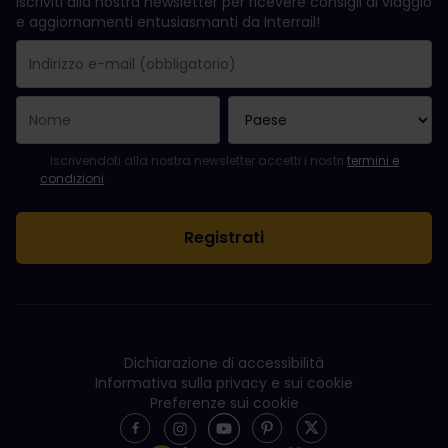
Iscriviti alla nostra newsletter per ricevere consigli di viaggio
e aggiornamenti entusiasmanti da Interrail!
La registrazione è avvenuta con successo.
Il campo "Indirizzo e-mail" è obbligatorio.
L'indirizzo e-mail non è valido.
Si è verificato un errore durante l'iscrizione alla newsletter. Ripro
Sei già iscritto a questa newsletter!
Per iscriversi alla newsletter, accettare i termini e le condizioni.
Iscrivendoti alla nostra newsletter accetti i nostri
termini e
condizioni
.
Dichiarazione di accessibilità
Informativa sulla privacy e sui cookie
Preferenze sui cookie