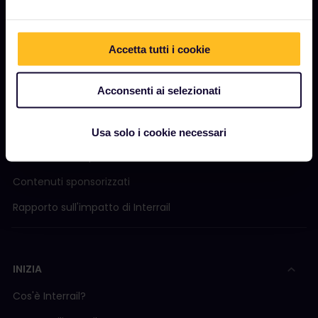
Accetta tutti i cookie
AZIENDA
Chi siamo
Acconsenti ai selezionati
Opportunità di lavoro
Sala stampa
Usa solo i cookie necessari
Diventa nostro partner
Contenuti sponsorizzati
Rapporto sull'impatto di Interrail
INIZIA
Cos'è Interrail?