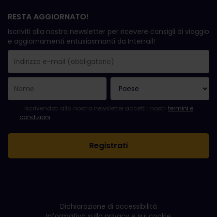
RESTA AGGIORNATO!
Iscriviti alla nostra newsletter per ricevere consigli di viaggio
e aggiornamenti entusiasmanti da Interrail!
La registrazione è avvenuta con successo.
Il campo "Indirizzo e-mail" è obbligatorio.
L'indirizzo e-mail non è valido.
Si è verificato un errore durante l'iscrizione alla newsletter. Ripro
Sei già iscritto a questa newsletter!
Per iscriversi alla newsletter, accettare i termini e le condizioni.
Iscrivendoti alla nostra newsletter accetti i nostri
termini e
condizioni
.
Dichiarazione di accessibilità
Informativa sulla privacy e sui cookie