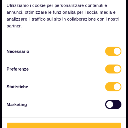
Utilizziamo i cookie per personalizzare contenuti e
Opportunità di lavoro
annunci, ottimizzare le funzionalità per i social media e
Sala stampa
analizzare il traffico sul sito in collaborazione con i nostri
partner.
Diventa nostro partner
Contenuti sponsorizzati
Selezione
Rapporto sull'impatto di Interrail
Necessario
del
consenso
Preferenze
INIZIA
Cos'è Interrail?
Statistiche
Come utilizzare il Pass
Rivista
Marketing
Community
Turismo sostenibile