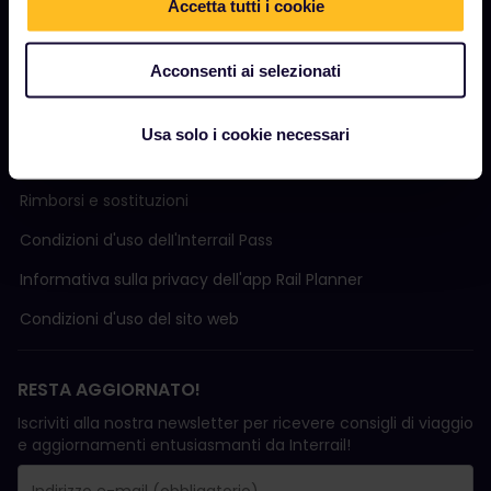
Accetta tutti i cookie
Assistenza
Acconsenti ai selezionati
TERMINI E CONDIZIONI
Usa solo i cookie necessari
Condizioni di prenotazione
Rimborsi e sostituzioni
Condizioni d'uso delI'Interrail Pass
Informativa sulla privacy dell'app Rail Planner
Condizioni d'uso del sito web
RESTA AGGIORNATO!
Iscriviti alla nostra newsletter per ricevere consigli di viaggio
e aggiornamenti entusiasmanti da Interrail!