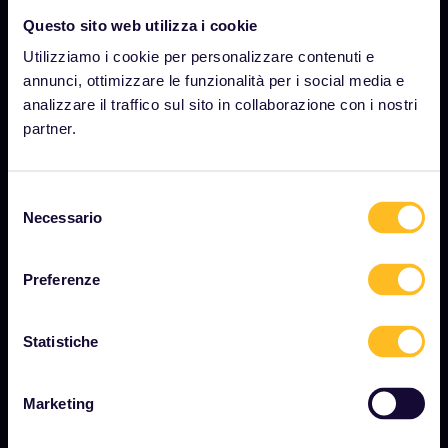
AZIENDA
Questo sito web utilizza i cookie
Utilizziamo i cookie per personalizzare contenuti e
Chi siamo
annunci, ottimizzare le funzionalità per i social media e
Opportunità di lavoro
analizzare il traffico sul sito in collaborazione con i nostri
partner.
Sala stampa
Diventa nostro partner
Selezione
Contenuti sponsorizzati
Necessario
del
Rapporto sull'impatto di Interrail
consenso
Preferenze
INIZIA
Statistiche
Cos'è Interrail?
Come utilizzare il Pass
Marketing
Rivista