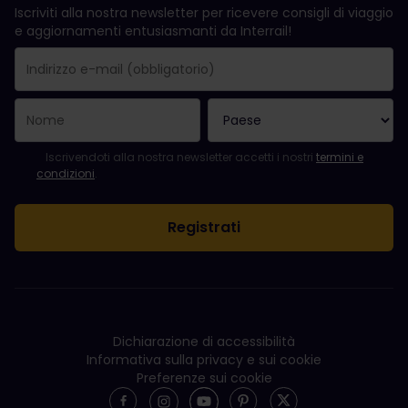
Iscriviti alla nostra newsletter per ricevere consigli di viaggio
e aggiornamenti entusiasmanti da Interrail!
La registrazione è avvenuta con successo.
Il campo "Indirizzo e-mail" è obbligatorio.
L'indirizzo e-mail non è valido.
Si è verificato un errore durante l'iscrizione alla newsletter. Ripro
Sei già iscritto a questa newsletter!
Per iscriversi alla newsletter, accettare i termini e le condizioni.
Iscrivendoti alla nostra newsletter accetti i nostri
termini e
condizioni
.
Dichiarazione di accessibilità
Informativa sulla privacy e sui cookie
Preferenze sui cookie