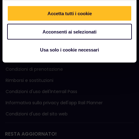
Community
Accetta tutti i cookie
Turismo sostenibile
Assistenza
Acconsenti ai selezionati
Usa solo i cookie necessari
TERMINI E CONDIZIONI
Condizioni di prenotazione
Rimborsi e sostituzioni
Condizioni d'uso delI'Interrail Pass
Informativa sulla privacy dell'app Rail Planner
Condizioni d'uso del sito web
RESTA AGGIORNATO!